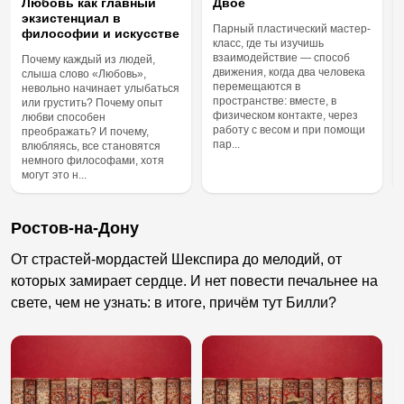
Любовь как главный
Двое
экзистенциал в
Парный пластический мастер-
философии и искусстве
класс, где ты изучишь
взаимодействие — способ
Почему каждый из людей,
движения, когда два человека
слыша слово «Любовь»,
перемещаются в
невольно начинает улыбаться
пространстве: вместе, в
или грустить? Почему опыт
физическом контакте, через
любви способен
работу с весом и при помощи
преображать? И почему,
пар...
влюбляясь, все становятся
немного философами, хотя
могут это н...
Ростов-на-Дону
От страстей-мордастей Шекспира до мелодий, от
которых замирает сердце. И нет повести печальнее на
свете, чем не узнать: в итоге, причём тут Билли?