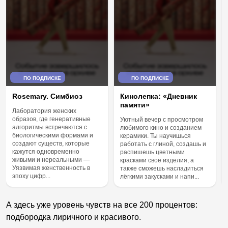
ПО ПОДПИСКЕ
ПО ПОДПИСКЕ
Rosemary. Симбиоз
Кинолепка: «Дневник
памяти»
Лаборатория женских
образов, где генеративные
Уютный вечер с просмотром
алгоритмы встречаются с
любимого кино и созданием
биологическими формами и
керамики. Ты научишься
создают существ, которые
работать с глиной, создашь и
кажутся одновременно
распишешь цветными
живыми и нереальными —
красками своё изделия, а
Уязвимая женственность в
также сможешь насладиться
эпоху цифр...
лёгкими закусками и напи...
А здесь уже уровень чувств на все 200 процентов:
подбородка лиричного и красивого.