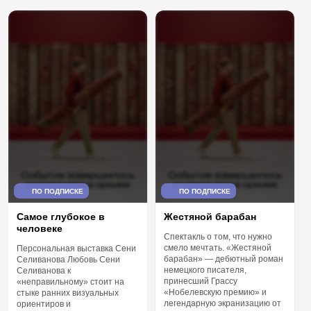
ПО ПОДПИСКЕ
ПО ПОДПИСКЕ
Самое глубокое в
Жестяной барабан
человеке
Спектакль о том, что нужно
смело мечтать. «Жестяной
Персональная выставка Сени
барабан» — дебютный роман
Селиванова Любовь Сени
немецкого писателя,
Селиванова к
принесший Грассу
«неправильному» стоит на
«Нобелевскую премию» и
стыке ранних визуальных
легендарную экранизацию от
ориентиров и