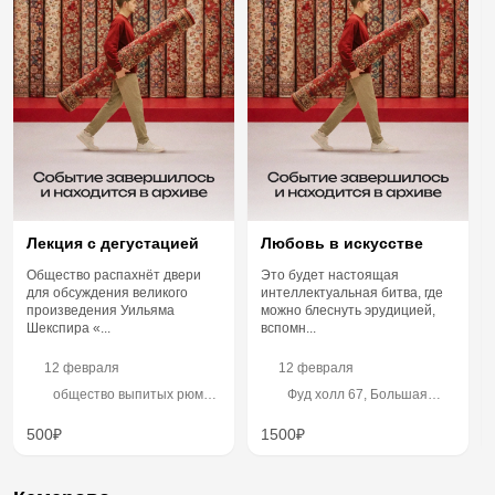
Лекция с дегустацией
Любовь в искусстве
Общество распахнёт двери
Это будет настоящая
для обсуждения великого
интеллектуальная битва, где
произведения Уильяма
можно блеснуть эрудицией,
Шекспира «...
вспомн...
12 февраля
12 февраля
общество выпитых рюмок,
Фуд холл 67, Большая
Газетный переулок, 56
Садовая улица, 65, 2 этаж
500₽
1500₽