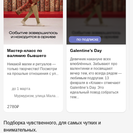
ПО ПОДПИСКЕ
Мастер-класс по
Galentine’s Day
валянию бывшего
Девичник накануне всех
влюблённых. Забывают про
Никакой магии и ритуалов —
валентинки и посвящают
только творчество! Посмотри
вечер тем, кто всегда рядом —
на прошлые отношения с ул...
любимым подругам. 13
февраля в «Клаве» отмечают
Galentine’s Day. Это
до
1 марта
идеальный повод собраться
Мурмуризм, улица Малая
тем...
Ордынка, 11
2780₽
Подборка чувственного, для самых чутких и
внимательных.