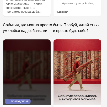
исследовать то, что стоит за
Артэквар, улица Арбат,
словом «любовь» — поиск,
9с2, вход со стороны
знакомство, выбор. В
Малого Афанасьевского
программе вечера: деба...
14000₽
переулка
События, где можно просто быть. Пробуй, читай стихи,
умиляйся над собачками — и просто будь собой.
ПО ПОДПИСКЕ