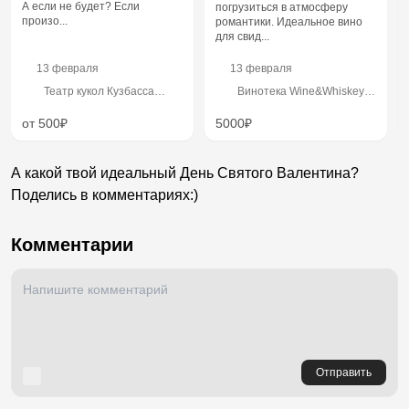
А если не будет? Если
погрузиться в атмосферу
произо...
романтики. Идеальное вино
для свид...
13 февраля
13 февраля
Театр кукол Кузбасса
Винотека Wine&Whiskey
имени А. Гайдара,
by Simple, Весенняя
Весенняя улица, 18
улица, 19
от 500₽
5000₽
А какой твой идеальный День Святого Валентина?
Поделись в комментариях:)
Комментарии
Отправить