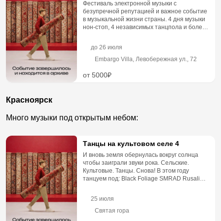
Фестиваль электронной музыки с
безупречной репутацией и важное событие
в музыкальной жизни страны. 4 дня музыки
нон-стоп, 4 независимых танцпола и более
10 тысяч посетителей, собр...
до
26 июля
Embargo Villa, Левобережная ул., 72
от 5000₽
Красноярск
Много музыки под открытым небом:
Танцы на культовом селе 4
И вновь земля обернулась вокруг солнца
чтобы заиграли звуки рока. Сельские.
Культовые. Танцы. Снова! В этом году
танцуем под: Black Foliage SMRAD Rusali
Питя Шпагин La Nuit ...
25 июля
Святая гора