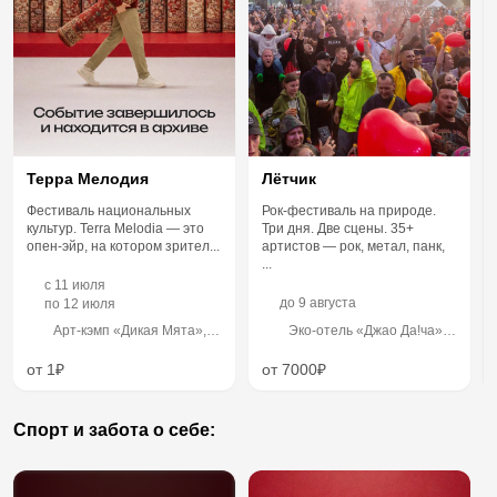
Терра Мелодия
Лётчик
Фестиваль национальных
Рок-фестиваль на природе.
культур. Terra Melodia — это
Три дня. Две сцены. 35+
опен-эйр, на котором зрител...
артистов — рок, метал, панк,
...
c
11 июля
до
9 августа
по
12 июля
Арт-кэмп «Дикая Мята»,
Эко-отель «Джао Да!ча»,
Тульская обл.,
Переславль-Залесский,
Алексинский р-н, пос.
вблизи поселка
от 1₽
от 7000₽
Бунырево
Ивановское
Спорт и забота о себе: