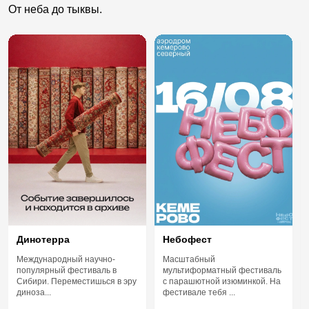
От неба до тыквы.
Динотерра
Небофест
Международный научно-
Масштабный
популярный фестиваль в
мультиформатный фестиваль
Сибири. Переместишься в эру
с парашютной изюминкой. На
диноза...
фестивале тебя ...