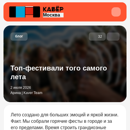
Москва
блог
32
Топ-фестивали того самого
лета
2 июля 2026
Арина | Kaver Team
Лето создано для больших эмоций и яркой жизни.
Факт. Мы собрали горячие фесты в городе и за
его пределами. Время строить грандиозные