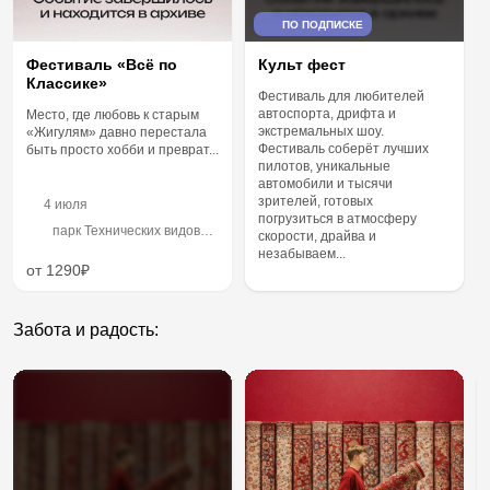
ПО ПОДПИСКЕ
Фестиваль «Всё по
Культ фест
Классике»
Фестиваль для любителей
автоспорта, дрифта и
Место, где любовь к старым
экстремальных шоу.
«Жигулям» давно перестала
Фестиваль соберёт лучших
быть просто хобби и преврат...
пилотов, уникальные
автомобили и тысячи
зрителей, готовых
4 июля
погрузиться в атмосферу
парк Технических видов
скорости, драйва и
спорта
незабываем...
от 1290₽
Забота и радость: