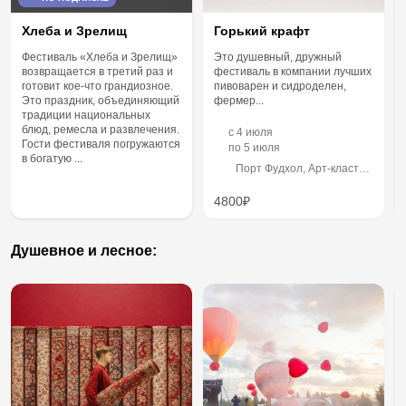
Хлеба и Зрелищ
Горький крафт
Фестиваль «Хлеба и Зрелищ»
Это душевный, дружный
возвращается в третий раз и
фестиваль в компании лучших
готовит кое-что грандиозное.
пивоварен и сидроделен,
Это праздник, объединяющий
фермер...
традиции национальных
блюд, ремесла и развлечения.
c
4 июля
Гости фестиваля погружаются
по
5 июля
в богатую ...
Порт Фудхол, Арт-кластер
«Красная Слобода»,
улица Красная Слобода, 9
4800₽
Душевное и лесное: