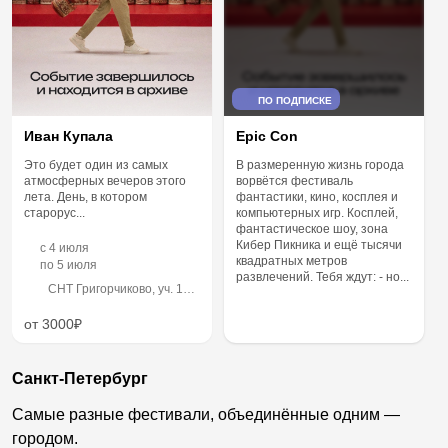
ПО ПОДПИСКЕ
Иван Купала
Epic Con
Это будет один из самых
В размеренную жизнь города
атмосферных вечеров этого
ворвётся фестиваль
лета. День, в котором
фантастики, кино, косплея и
старорус...
компьютерных игр. Косплей,
фантастическое шоу, зона
Кибер Пикника и ещё тысячи
c
4 июля
квадратных метров
по
5 июля
развлечений. Тебя ждут: - но...
СНТ Григорчиково, уч. 1
(Турбаза Берег
Приключений)
от 3000₽
Санкт-Петербург
Самые разные фестивали, объединённые одним —
городом.