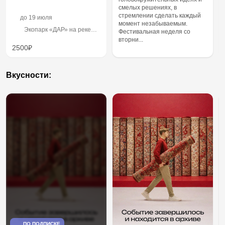
смелых решениях, в
стремлении сделать каждый
до
19 июля
момент незабываемым.
Экопарк «ДАР» на реке
Фестивальная неделя со
Керженец
вторни...
2500₽
Вкусности:
ПО ПОДПИСКЕ