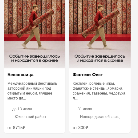
Бессонница
Фэнтези Фест
Международный фестиваль
Косплей, ролевые игры,
авторской анимации под
фанатские стенды, ярмарка,
открытым небом. Лучшее
сражения, таверны, медовуха,
место дл...
л...
до
13 июля
31 июля
Юхновский район
Новгородская область,
Калужской области,
Трубичинское сельское
недалеко от деревни
поселение, берег Волхова
от 8715₽
от 300₽
Рыляки
у деревни Захарьино