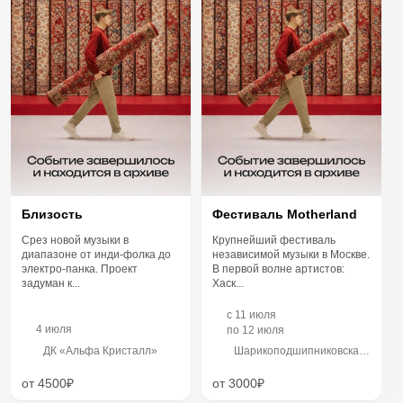
Близость
Фестиваль Motherland
Срез новой музыки в
Крупнейший фестиваль
диапазоне от инди-фолка до
независимой музыки в Москве.
электро-панка. Проект
В первой волне артистов:
задуман к...
Хаск...
c
11 июля
4 июля
по
12 июля
ДК «Альфа Кристалл»
Шарикоподшипниковская
улица, 13с32
от 4500₽
от 3000₽