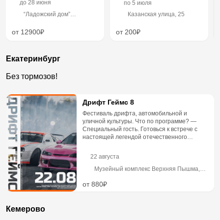
до
28 июня
по
5 июля
“Ладожский дом”
Казанская улица, 25
Ретритный центр, Санкт-
Петербург, Ленинградская
от 12900₽
от 200₽
область, Приозерский
район, Громовское
сельское поселение,
Екатеринбург
территория урочища
Багратионовка, Русская
улица, 229
Без тормозов!
Дрифт Геймс 8
Фестиваль дрифта, автомобильной и
уличной культуры. Что по программе? —
Специальный гость. Готовься к встрече с
настоящей легендой отечественного
дрифта! — Очень много дрифта: па...
22 августа
Музейный комплекс Верхняя Пышма,
улица Александра Козицына, 2А
от 880₽
Кемерово