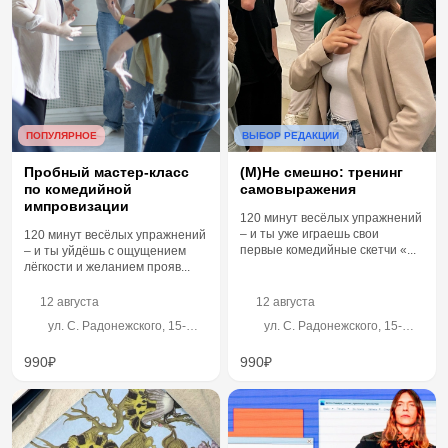
ПОПУЛЯРНОЕ
ВЫБОР РЕДАКЦИИ
Пробный мастер-класс
(М)Не смешно: тренинг
по комедийной
самовыражения
импровизации
120 минут весёлых упражнений
– и ты уже играешь свои
120 минут весёлых упражнений
первые комедийные скетчи «...
– и ты уйдёшь с ощущением
лёгкости и желанием прояв...
12 августа
12 августа
ул. С. Радонежского, 15-
ул. С. Радонежского, 15-
17с28, левый вход, 2 этаж
17с28, левый вход, 2 этаж
990₽
990₽