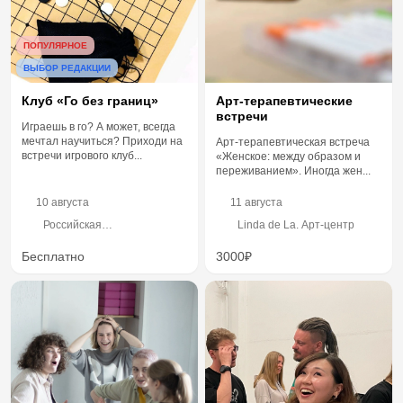
ПОПУЛЯРНОЕ
ВЫБОР РЕДАКЦИИ
Клуб «Го без границ»
Арт-терапевтические
встречи
Играешь в го? А может, всегда
мечтал научиться? Приходи на
Арт-терапевтическая встреча
встречи игрового клуб...
«Женское: между образом и
переживанием». Иногда жен...
10 августа
11 августа
Российская
Linda de La. Арт-центр
государственная
библиотека для молодежи,
Бесплатно
3000₽
Большая Черкизовская
улица, 4к1