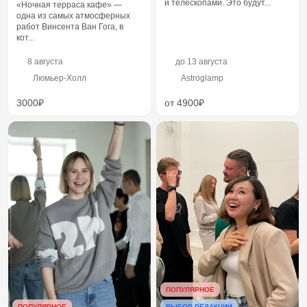
и телескопами. Это будут...
«Ночная терраса кафе» —
одна из самых атмосферных
работ Винсента Ван Гога, в
кот...
8 августа
до
13 августа
Люмьер-Холл
Astroglamp
3000₽
от 4900₽
ПОПУЛЯРНОЕ
ВЫБОР РЕДАКЦИИ
ПОПУЛЯРНОЕ