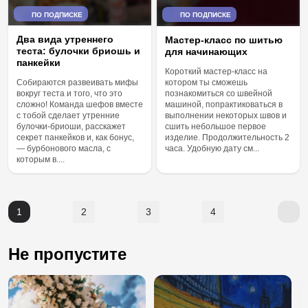
ПО ПОДПИСКЕ
ПО ПОДПИСКЕ
Два вида утреннего
Мастер-класс по шитью
тестa: булочки бриошь и
для начинающих
панкейки
Короткий мастер-класс на
котором ты сможешь
Собираются развеивать мифы
познакомиться со швейной
вокруг теста и того, что это
машиной, попрактиковаться в
сложно! Команда шефов вместе
выполнении некоторых швов и
с тобой сделает утренние
сшить небольшое первое
булочки-бриоши, расскажет
изделие. Продолжительность 2
секрет панкейков и, как бонус,
часа. Удобную дату см...
— бурбонового масла, с
которым в....
1
2
3
4
Не пропустите