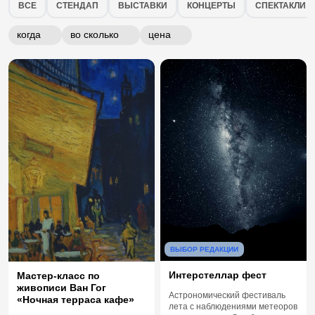
Мастер-классы в городе Москва
ВСЕ
СТЕНДАП
ВЫСТАВКИ
КОНЦЕРТЫ
СПЕКТАКЛИ
когда
во сколько
цена
ВЫБОР РЕДАКЦИИ
Интерстеллар фест
Мастер-класс по
живописи Ван Гог
Астрономический фестиваль
«Ночная терраса кафе»
лета с наблюдениями метеоров