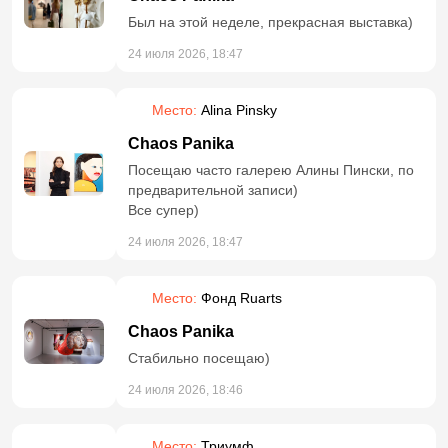
попала на другую экскурсию-лекцию в
Был на этой неделе, прекрасная выставка)
квартире высотки. Сама лекция очень
интересная, виды потрясащие. Но я
24 июля 2026, 18:47
заплатила за вашу экскурсию 4200 и на неё
я не попала по причине, видимо, плохой
Место:
Alina Pinsky
организации. В почте был билет, но ни
номера телефона гида, ни встречающей
Chaos Panika
группы я не увидела. Буду разбираться с
Посещаю часто галерею Алины Пински, по
возвратом денег
предварительной записи)
Все супер)
24 июля 2026, 18:47
Место:
Фонд Ruarts
Chaos Panika
Стабильно посещаю)
24 июля 2026, 18:46
Место:
Триумф