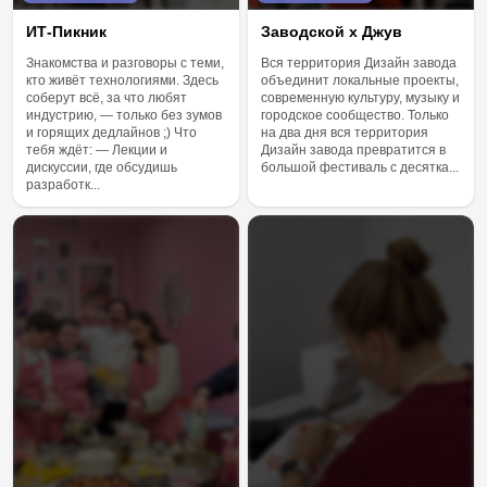
ИТ-Пикник
Заводской х Джув
Знакомства и разговоры с теми,
Вся территория Дизайн завода
кто живёт технологиями. Здесь
объединит локальные проекты,
соберут всё, за что любят
современную культуру, музыку и
индустрию, — только без зумов
городское сообщество. Только
и горящих дедлайнов ;) Что
на два дня вся территория
тебя ждёт: — Лекции и
Дизайн завода превратится в
дискуссии, где обсудишь
большой фестиваль с десятка...
разработк...