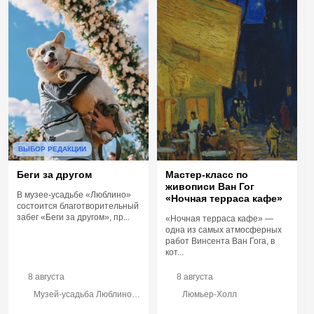
ВЫБОР РЕДАКЦИИ
Беги за другом
Мастер-класс по
живописи Ван Гог
В музее-усадьбе «Люблино»
«Ночная терраса кафе»
состоится благотворительный
забег «Беги за другом», пр...
«Ночная терраса кафе» —
одна из самых атмосферных
работ Винсента Ван Гога, в
кот...
8 августа
8 августа
Музей-усадьба Люблино,
Люмьер-Холл
ул. Летняя, 1с1