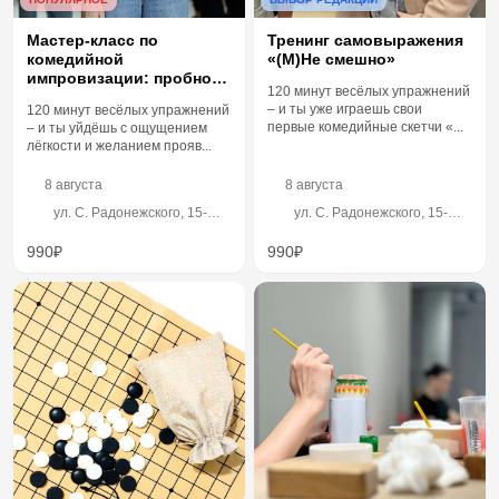
Тренинг самовыражения
Мастер-класс по
«(М)Не смешно»
комедийной
импровизации: пробное
120 минут весёлых упражнений
занятие
– и ты уже играешь свои
120 минут весёлых упражнений
первые комедийные скетчи «...
– и ты уйдёшь с ощущением
лёгкости и желанием прояв...
8 августа
8 августа
ул. С. Радонежского, 15-
ул. С. Радонежского, 15-
17с28, левый вход, 2 этаж
17с28, левый вход, 2 этаж
990₽
990₽