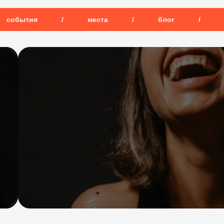
события
/
места
/
блог
/