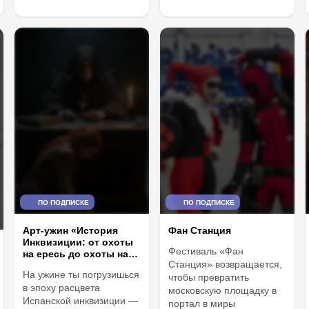
ПО ПОДПИСКЕ
ПО ПОДПИСКЕ
Арт-ужин «История
Фан Станция
Инквизиции: от охоты
Фестиваль «Фан
на ересь до охоты на
Станция» возвращается,
ведьм»
На ужине ты погрузишься
чтобы превратить
в эпоху расцвета
московскую площадку в
Испанской инквизиции —
портал в миры