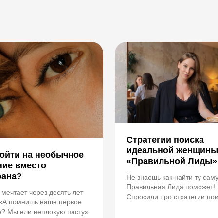
Стратегии поиска
идеальной женщины
пойти на необычное
«Правильной Лиды»
ние вместо
рана?
Не знаешь как найти ту сам
Правильная Лида поможет!
 мечтает через десять лет
Спросили про стратегии пои
 «А помнишь наше первое
эксперта по отношениям.
е? Мы ели неплохую пасту»