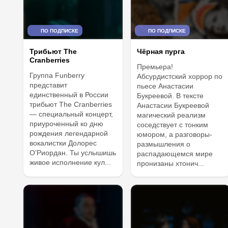
ПО ПОДПИСКЕ
ПО ПОДПИСКЕ
Трибьют The
Чёрная пурга
Cranberries
Премьера!
Группа Funberry
Абсурдистский хоррор по
представит
пьесе Анастасии
единственный в России
Букреевой. В тексте
трибьют The Cranberries
Анастасии Букреевой
— специальный концерт,
магический реализм
приуроченный ко дню
соседствует с тонким
рождения легендарной
юмором, а разговоры-
вокалистки Долорес
размышления о
О’Риордан. Ты услышишь
распадающемся мире
живое исполнение кул...
пронизаны хтонич...