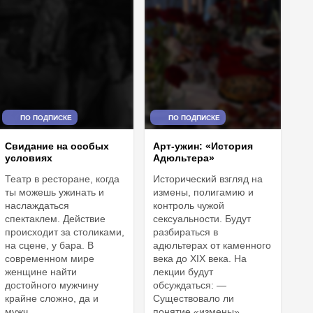
ПО ПОДПИСКЕ
ПО ПОДПИСКЕ
Свидание на особых
Арт-ужин: «История
условиях
Адюльтера»
Театр в ресторане, когда
Исторический взгляд на
ты можешь ужинать и
измены, полигамию и
наслаждаться
контроль чужой
спектаклем. Действие
сексуальности. Будут
происходит за столиками,
разбираться в
на сцене, у бара. В
адюльтерах от каменного
современном мире
века до XIX века. На
женщине найти
лекции будут
достойного мужчину
обсуждаться: —
крайне сложно, да и
Существовало ли
мужч...
понятие «измены»...