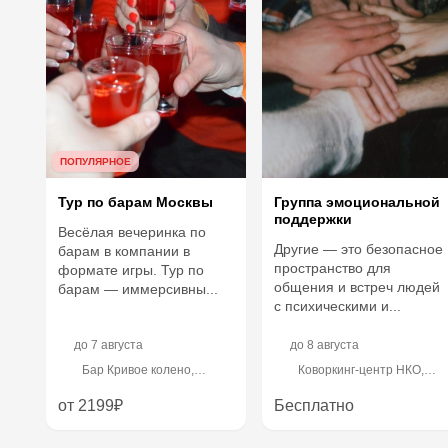
ПОПУЛЯРНОЕ
Тур по барам Москвы
Группа эмоциональной
поддержки
Весёлая вечеринка по
Другие — это безопасное
барам в компании в
пространство для
формате игры. Тур по
общения и встреч людей
барам — иммерсивны...
с психическими и...
до
7 августа
до
8 августа
Бар Кривое колено,
Коворкинг-центр НКО,
Кривоколенный переулок,
улица Винокурова, 2
12с10
от 2199₽
Бесплатно