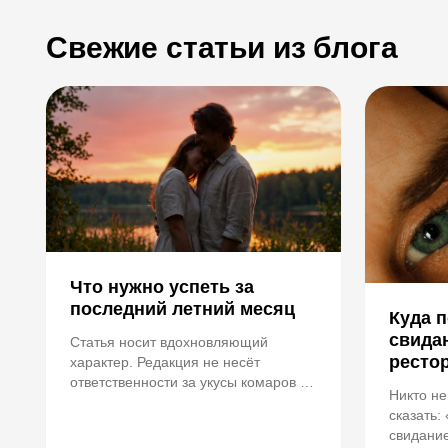
Свежие статьи из блога
Что нужно успеть за
последний летний месяц
Куда 
свида
Статья носит вдохновляющий
ресто
характер. Редакция не несёт
ответственности за укусы комаров и
Никто не
промокшую обувь.
сказать:
свидани