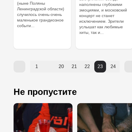
(ныне Поляны
наполнены глубокими
Ленинградской области)
эмоциями, и московский
случилось очень-очень
концерт не станет
маленькое грандиозное
исключением. Зрители
событи...
услышат как любимые
хиты, так и...
1
20
21
22
23
24
Не пропустите