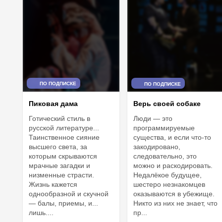
ПО ПОДПИСКЕ
ПО ПОДПИСКЕ
Пиковая дама
Верь своей собаке
Готический стиль в
Люди — это
русской литературе...
программируемые
Таинственное сияние
существа, и если что-то
высшего света, за
закодировано,
которым скрываются
следовательно, это
мрачные загадки и
можно и раскодировать.
низменные страсти.
Недалёкое будущее,
Жизнь кажется
шестеро незнакомцев
однообразной и скучной
оказываются в убежище.
— балы, приемы, и...
Никто из них не знает, что
лишь....
пр...