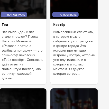
ПО ПОДПИСКЕ
ПО ПОДПИСКЕ
Костёр
Три
Иммерсивный спектакль,
Что было «до» и что
в котором можно
стало «после»? Пьеса
собраться у костра даже
Наталии Мошиной
в центре города Это
«Розовое платье с
история про лучшие
зелёным пояском» — это
встречи у костра, которые
спин-офф чеховских
уже случились или о
«Трёх сестёр». Спектакль
которых мы только
даёт ответ на
мечтаем. О дружбе,
знаменитую последнюю
которая согрев...
реплику чеховской
драмы...