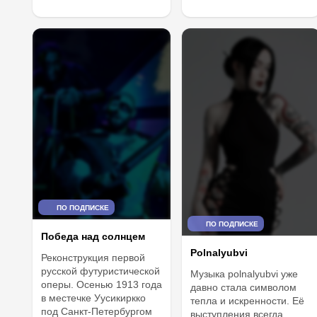
ПО ПОДПИСКЕ
ПО ПОДПИСКЕ
Победа над солнцем
Polnalyubvi
Реконструкция первой
русской футуристической
Музыка polnalyubvi уже
оперы. Осенью 1913 года
давно стала символом
в местечке Уусикиркко
тепла и искренности. Её
под Санкт-Петербургом
выступления всегда