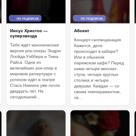
ПО ПОДПИСКЕ
ПО ПОДПИСКЕ
Абсент
Иисус Христос —
суперзвезда
Концерт-галлюцинация.
Тебя ждёт каноническая
Кажется, дело
версия рок-оперы Эндрю
происходит в кабаре?
Ллойда Уэббера и Тима
Или в обычном
Райса. Одна из
парижском кафе? Перед
величайших рок-опер в
нами четыре венских
мировом репертуаре с
стула, четыре круглых
успехом идёт в театре
столика и четыре
Стаса Намина уже почти
девушки. Каждая — со
двадцать лет. На
своим темпераментом,
сегодняшний...
св...