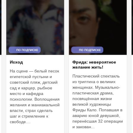
ПО ПОДПИСКЕ
ПО ПОДПИСКЕ
Фрида: невероятное
Исход
желание жить!
На сцене — белый песок
Пластический спектакль
египетской пустыни и
из триптиха о великих
советский пляж, детский
женщинах. Музыкально-
сад и карцер, рыбное
пластическая драма,
место и кафедра
посвящённая жизни
психологии. Воплощения
великой художницы
желания и маниакальной
Фриды Кало. Попавшая в
власти, страх сделать
аварию юной девушкой,
шаг и стремление к
перенёсшая 32 операции
свободе....
и закован...