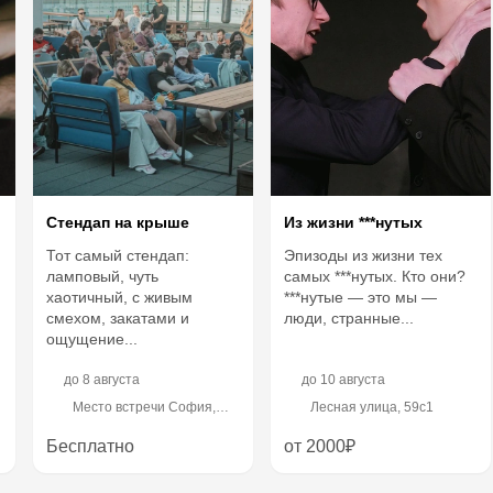
Стендап на крыше
Из жизни ***нутых
Тот самый стендап:
Эпизоды из жизни тех
ламповый, чуть
самых ***нутых. Кто они?
хаотичный, с живым
***нутые — это мы —
смехом, закатами и
люди, странные...
ощущение...
до
8 августа
до
10 августа
Место встречи София,
Лесная улица, 59с1
Сиреневый бульвар, 31
Бесплатно
от 2000₽