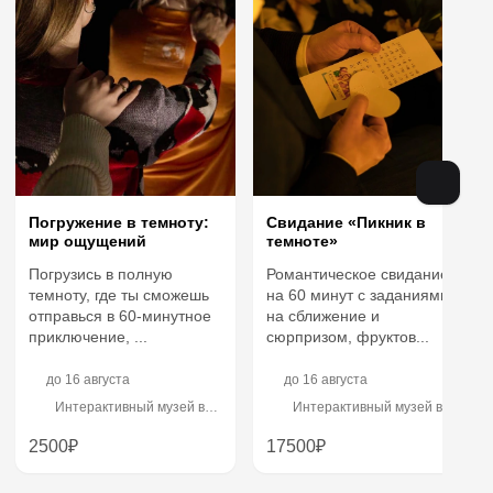
Погружение в темноту:
Свидание «Пикник в
мир ощущений
темноте»
Погрузись в полную
Романтическое свидание
темноту, где ты сможешь
на 60 минут с заданиями
отправься в 60-минутное
на сближение и
приключение, ...
сюрпризом, фруктов...
до
16 августа
до
16 августа
Интерактивный музей в
Интерактивный музей в
темноте «Сенсориум»
темноте «Сенсориум»
2500₽
17500₽