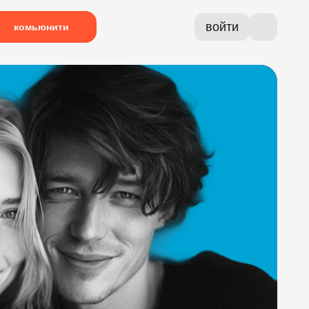
войти
комьюнити