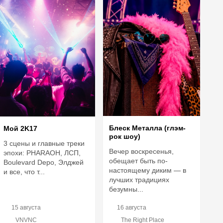
Блеск Металла (глэм-
Мой 2K17
рок шоу)
3 сцены и главные треки
Вечер воскресенья,
эпохи: PHARAOH, ЛСП,
обещает быть по-
Boulevard Depo, Элджей
настоящему диким — в
и все, что т...
лучших традициях
безумны...
15 августа
16 августа
VNVNC
The Right Place