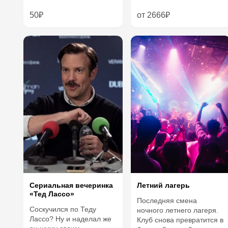
50₽
от 2666₽
Летний лагерь
Сериальная вечеринка
«Тед Лассо»
Последняя смена
Соскучился по Теду
ночного летнего лагеря.
Лассо? Ну и наделал же
Клуб снова превратится в