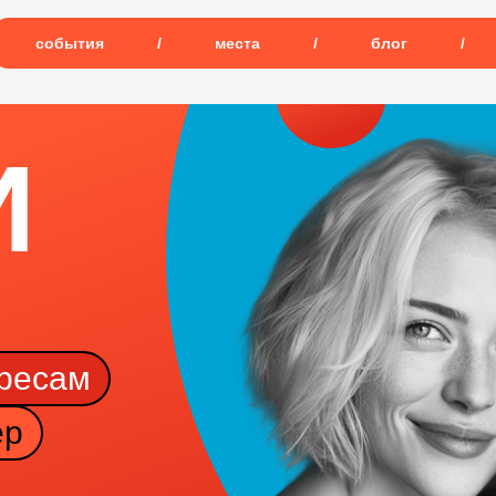
события
/
места
/
блог
/
И
ересам
ер