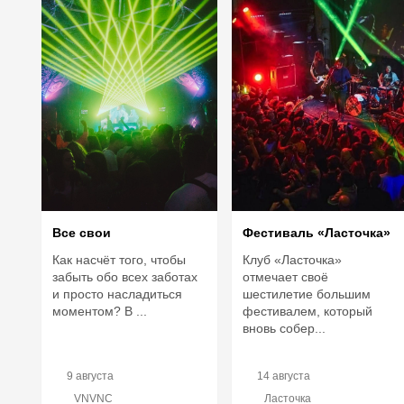
Фестиваль «Ласточка»
Все свои
Клуб «Ласточка»
Как насчёт того, чтобы
отмечает своё
забыть обо всех заботах
шестилетие большим
и просто насладиться
фестивалем, который
моментом? В ...
вновь собер...
9 августа
14 августа
VNVNC
Ласточка