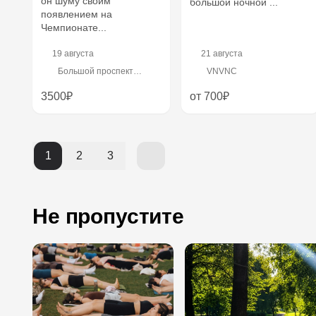
он шуму своим
большой ночной ...
появлением на
Чемпионате...
19 августа
21 августа
Большой проспект
VNVNC
Петроградской стороны,
84
3500₽
от 700₽
1
2
3
Не пропустите