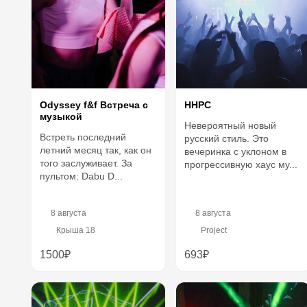
Odyssey f&f Встреча c
ННРС
музыкой
Невероятный новый
Встреть последний
русский стиль. Это
летний месяц так, как он
вечеринка с уклоном в
того заслуживает. За
прогрессивную хаус му...
пультом: Dabu D...
8 августа
8 августа
Крыша 18
Project
1500₽
693₽