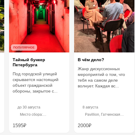
ПОПУЛЯРНОЕ
Тайный бункер
В чём дело?
Петербурга
Жанр дискуссионных
Под городской улицей
мероприятий о том, что
скрывается настоящий
тебя на самом деле
объект гражданской
волнует. Каждая вс...
обороны, закрытое с...
до
30 августа
8 августа
Место сбора:
Pavillion, Гатчинская
Левашовский сквер, рядом
улица, 28
с Левашовским
1595₽
2000₽
проспектом, 2