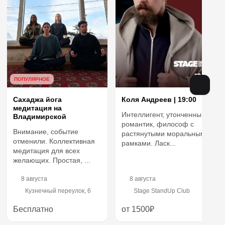
ПОПУЛЯРНОЕ
Сахаджа йога
Коля Андреев | 19:00
медитация на
Интеллигент, утонченный
Владимирской
романтик, философ с
Внимание, событие
растянутыми моральными
отменили. Коллективная
рамками. Ласк...
медитация для всех
желающих. Простая, ...
8 августа
8 августа
Кузнечный переулок, 6
Stage StandUp Club
Бесплатно
от 1500₽