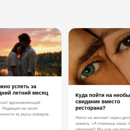
жно успеть за
дний летний месяц
Куда пойти на необ
свидание вместо
носит вдохновляющий
ресторана?
. Редакция не несёт
енности за укусы комаров и
Никто не мечтает через дес
ую обувь.
сказать: «А помнишь наше 
свидание? Мы ели неплоху