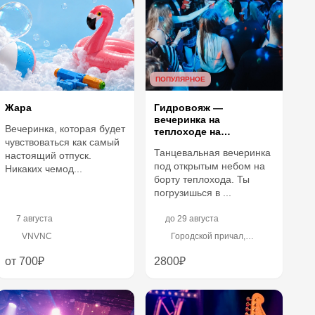
ПОПУЛЯРНОЕ
Жара
Гидровояж —
вечеринка на
Вечеринка, которая будет
теплоходе на
чувствоваться как самый
разводные мосты
Танцевальная вечеринка
настоящий отпуск.
под открытым небом на
Никаких чемод...
борту теплохода. Ты
погрузишься в ...
7 августа
до
29 августа
VNVNC
Городской причал,
Университетская наб. 13
от 700₽
2800₽