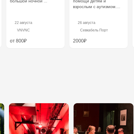
большой ночной ...
помощи детям и
взрослым с аутизмом....
22 августа
26 августа
VNVNC
Севкабель Порт
от 800₽
2000₽