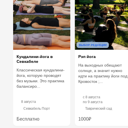
ВЫБОР РЕДАКЦИИ
Рэп йога
Кундалини-йога в
Севкабеле
На выходных обещают
Классическая кундалини-
солнце, а значит нужно
йога, которую проводят
идти на практику йоги под
без музыки. Это практика
Кровосток ;...
балансиро...
c
8 августа
8 августа
по
9 августа
Севкабель Порт
Таврический сад
Бесплатно
1000₽