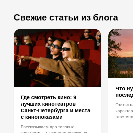
Свежие статьи из блога
Что ну
после
Где смотреть кино: 9
лучших кинотеатров
Статья 
Санкт-Петербурга и места
характер
с кинопоказами
ответств
промокш
Рассказываем про топовые
кинотеатры и другие кинолокации