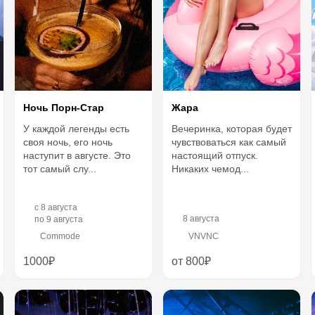
Ночь Порн-Стар
Жара
У каждой легенды есть
Вечеринка, которая будет
своя ночь, его ночь
чувствоваться как самый
наступит в августе. Это
настоящий отпуск.
тот самый слу...
Никаких чемод...
c
8 августа
8 августа
по
9 августа
Commode
VNVNC
1000₽
от 800₽