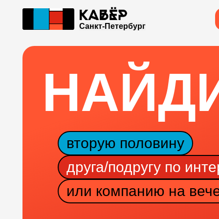
Санкт-Петербург
НАЙД
вторую половину
друга/подругу по инт
или компанию на веч