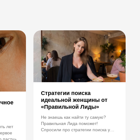
Стратегии поиска
идеальной женщины от
ычное
«Правильной Лиды»
Не знаешь как найти ту самую?
Правильная Лида поможет!
ять лет
Спросили про стратегии поиска у
первое
эксперта по отношениям.
ю пасту»