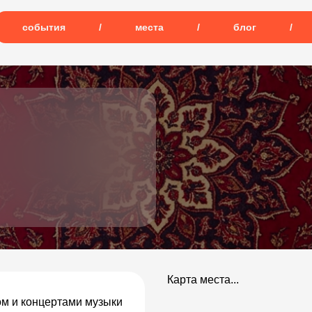
события
/
места
/
блог
/
Карта места...
ом и концертами музыки