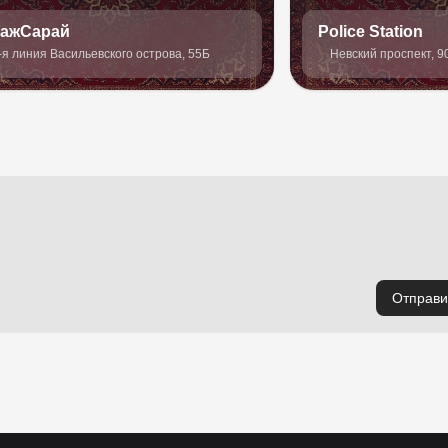
ражСарай
Police Station
-я линия Васильевского острова, 55Б
Невский проспект, 9
Отправи