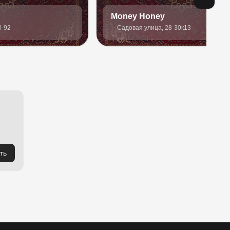
Money Honey
0-92
Садовая улица, 28-30к13
ть