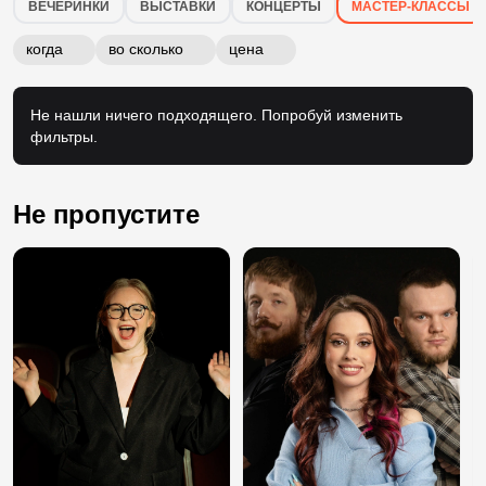
Мастер-классы в городе Казань
ВЕЧЕРИНКИ
ВЫСТАВКИ
КОНЦЕРТЫ
МАСТЕР-КЛАССЫ
когда
во сколько
цена
Не нашли ничего подходящего. Попробуй изменить
фильтры.
Не пропустите