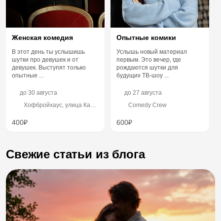
Женская комедия
Опытные комики
В этот день ты услышишь
Услышь новый материал
шутки про девушек и от
первым. Это вечер, где
девушек. Выступят только
рождаются шутки для
опытные ...
будущих ТВ-шоу ...
до
30 августа
до
27 августа
Хофбройхаус, улица Кави
Comedy Crew
Наджми, 8
400₽
600₽
Свежие статьи из блога