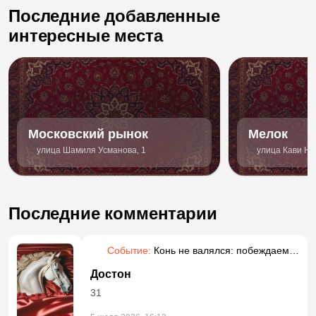
Последние добавленные
интересные места
Московский рынок
Мелок
улица Шамиля Усманова, 1
улица Кави На
Последние комментарии
Событие:
Конь не валялся: побеждаем
прокрастинацию
Достон
31