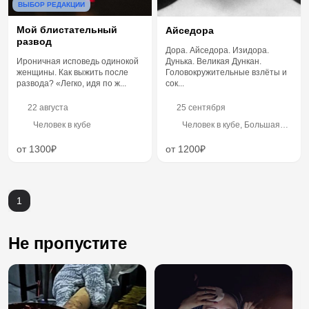
ВЫБОР РЕДАКЦИИ
Мой блистательный
Айседора
развод
Дора. Айседора. Изидора.
Дунька. Великая Дункан.
Ироничная исповедь одинокой
Головокружительные взлёты и
женщины. Как выжить после
сок...
развода? «Легко, идя по ж...
22 августа
25 сентября
Человек в кубе
Человек в кубе, Большая
Садовая улица, 58
от 1300₽
от 1200₽
1
Не пропустите