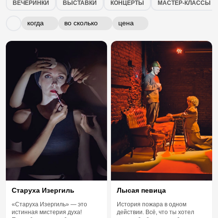
Спектакли в городе Ростов-на-Дону
ВЕЧЕРИНКИ
ВЫСТАВКИ
КОНЦЕРТЫ
МАСТЕР-КЛАССЫ
когда
во сколько
цена
Старуха Изергиль
Лысая певица
«Старуха Изергиль» — это
История пожара в одном
истинная мистерия духа!
действии. Всё, что ты хотел