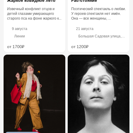
Жаркое ковидное лето
Рас-стояние
Извечный конфликт отцов и
Поэтический спектакль о любви.
детей глазами умирающего
У героев спектакля нет имён.
старого пса на фоне жаркого к...
Она — все женщины, ...
9 августа
21 августа
Линии
Большая Садовая улица,
58, 2 этаж
от 1700₽
от 1200₽