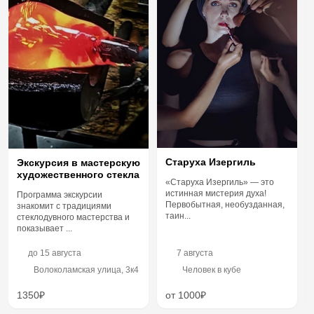
Старуха Изергиль
Экскурсия в мастерскую
художественного стекла
«Старуха Изергиль» — это
истинная мистерия духа!
Программа экскурсии
Первобытная, необузданная,
знакомит с традициями
таин...
стеклодувного мастерства и
показывает ...
до
15 августа
7 августа
Волоколамская улица, 3к4
Человек в кубе
1350₽
от 1000₽