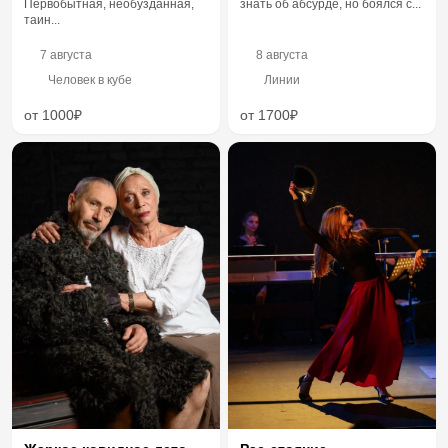
Первобытная, необузданная,
знать об абсурде, но боялся с...
таин...
7 августа
8 августа
Человек в кубе
Линии
от 1000₽
от 1700₽