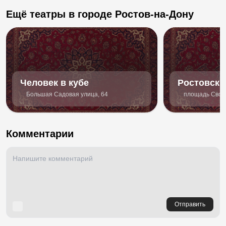
Ещё театры в городе Ростов-на-Дону
Человек в кубе
Ростовски
академиче
Большая Садовая улица, 64
площадь Своб
молодёжн
Комментарии
Отправить