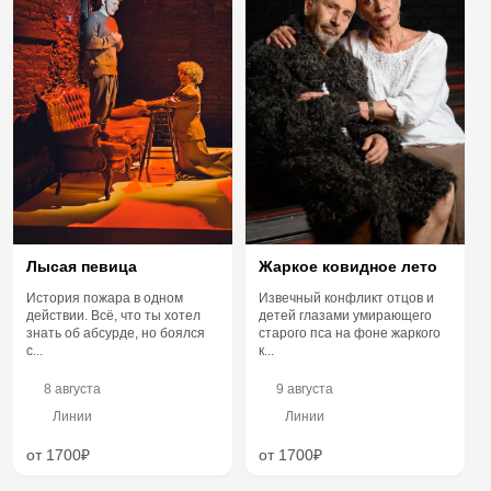
Жаркое ковидное лето
Лысая певица
Извечный конфликт отцов и
История пожара в одном
детей глазами умирающего
действии. Всё, что ты хотел
старого пса на фоне жаркого
знать об абсурде, но боялся
к...
с...
8 августа
9 августа
Линии
Линии
от 1700₽
от 1700₽