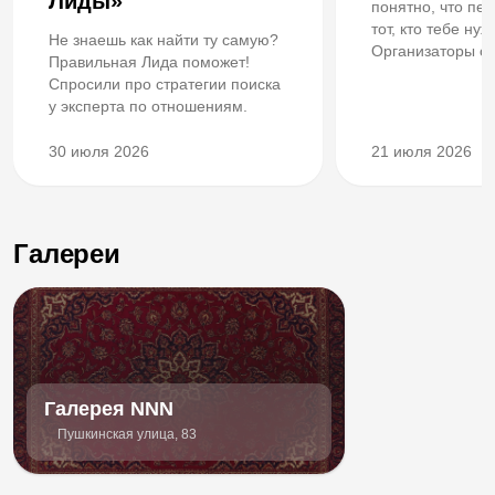
Лиды»
понятно, что пе
тот, кто тебе ну
Не знаешь как найти ту самую?
Организаторы со
Правильная Лида поможет!
нашей афиши ра
Спросили про стратегии поиска
мгновенном оза
у эксперта по отношениям.
понимании себя 
интриге.
30 июля 2026
21 июля 2026
Галереи
Галерея NNN
Пушкинская улица, 83