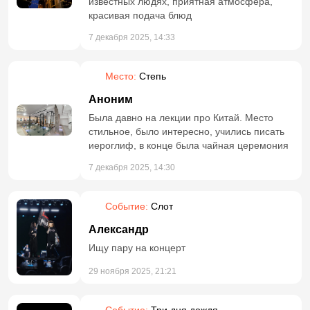
известных людях, приятная атмосфера,
красивая подача блюд
7 декабря 2025, 14:33
Место:
Степь
Аноним
Была давно на лекции про Китай. Место
стильное, было интересно, учились писать
иероглиф, в конце была чайная церемония
7 декабря 2025, 14:30
Событие:
Слот
Александр
Ищу пару на концерт
29 ноября 2025, 21:21