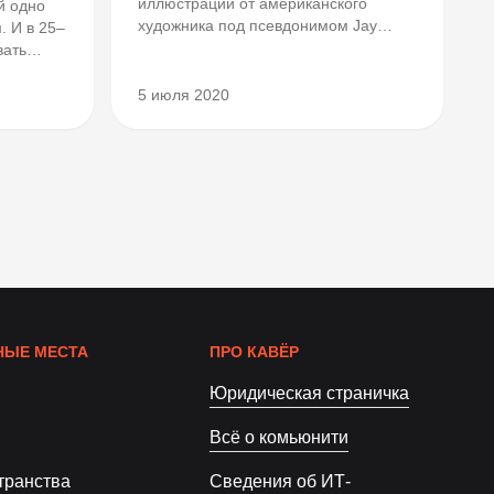
иллюстрации от американского
й одно
художника под псевдонимом Jay
. И в 25–
Shaw.
вать
 по
теплотой
5 июля 2020
ем, о
.
ЫЕ МЕСТА
ПРО КАВЁР
Юридическая страничка
Всё о комьюнити
транства
Сведения об ИТ-