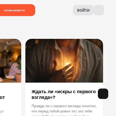
войти
комьюнити
О
И
в
д
Ждать ли «искры с первого
от
взгляда»?
Правда ли с первого взгляда понятно,
что перед тобой ровно тот, кто тебе
ю?