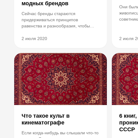
модных брендов
Они были
живописц
Сейчас бренды стараются
советник
придерживаться принципов
дипломат
равенства и разнообразия, чтобы
пропаган
никого ненароком не обидеть своими
Для одни
съемками, но еще несколько лет
2 июля 2020
2 июля 2
делом вс
назад все было иначе. Откровенные
лишь ми
кадры, непристойные намеки и даже
карьеры. 
отсылки к наркомании и суициду —
со...
Что такое культ в
6 книг
кинематографе
прони
СССР
Если когда-нибудь вы слышали что-то