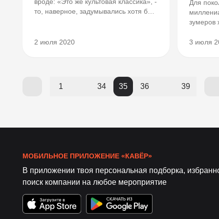
вроде: «Это же культовая классика», -
Для поко
то, наверное, задумывались хотя бы
миллениа
на секунду, что же имелось в виду. И
зумеров 
пока одни невольно подумают о
одну шес
«Гарри Поттере» или «Назад в
очень да
2 июля 2020
3 июля 2
будущее», другие с трепетом
понятным
процитируют «Плет...
проникну
времен? «А Саша выйдет? Советское
д...
1
34
35
36
39
МОБИЛЬНОЕ ПРИЛОЖЕНИЕ «КАВЁР»
В приложении твоя персональная подборка, избранн
поиск компании на любое мероприятие