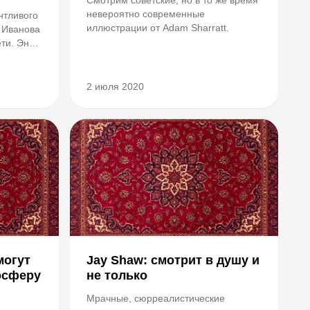
невероятно современные
нтливого
иллюстрации от Adam Sharratt.
 Иванова
ети. Энди
и на
еще раз
овь
2 июля 2020
могут
Jay Shaw: смотрит в душу и
осферу
не только
Мрачные, сюрреалистические