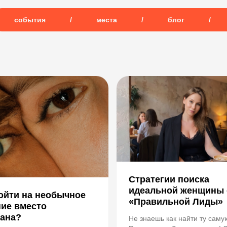
события
/
места
/
блог
/
Стратегии поиска
идеальной женщины 
ойти на необычное
«Правильной Лиды»
ие вместо
рана?
Не знаешь как найти ту саму