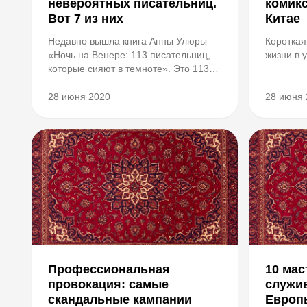
невероятных писательниц.
комикс
Вот 7 из них
Китае
Недавно вышла книга Анны Улюры
Короткая
«Ночь на Венере: 113 писательниц,
жизни в 
которые сияют в темноте». Это 113
эссе о писательниц разных эпох и из
разных уголков мира. Каждая из этих
28 июня 2020
28 июня 
рассказов - как тизер для
дальнейшего чтения: их достаточно,
чтобы заинтересова...
Профессиональная
10 мас
провокация: самые
служи
скандальные кампании
Европ