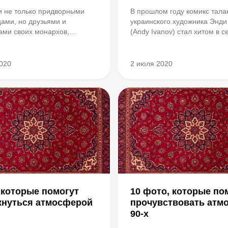
 не только придворными
В прошлом году комикс тала
ами, но друзьями и
украинского художника Энди
ами своих монархов,
(Andy Ivanov) стал хитом в с
ами, дизайнерами,
нарисовал историю русалочк
дистами и коммерсантами.
новый лад и своей работой 
х служение при дворе стало
доказал, что настоящая люб
020
2 июля 2020
ей жизни, для других —
побеждает все.
молётным эпизодом
Их це...
, которые помогут
10 фото, которые по
кнуться атмосферой
прочувствовать атм
90-х