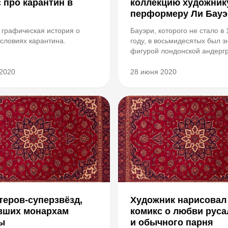
 про карантин в
коллекцию художник
перформеру Ли Бауэ
 графическая история о
Бауэри, которого не стало в
условиях карантина.
году, в восьмидесятых был з
фигурой лондонской андерг
творческой среды. Он знаме
своими красочными перфор
2020
28 июня 2020
для которых сооружал слож
костюмы и фантазийный мак
Также Бауэри позировал худ.
теров-суперзвёзд,
Художник нарисовал
вших монархам
комикс о любви руса
ы
и обычного парня