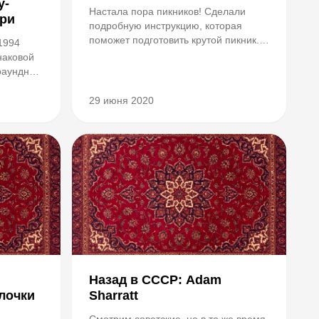
у-
Настала пора пикников! Сделали
ри
подробную инструкцию, которая
поможет подготовить крутой пикник.
 1994
Собери «корзинку» Корзинка для
наковой
пикника — это, конечно, классика, но
раундной
это название более чем условное:
нит
все необходимое можно сложить в
мансами,
29 июня 2020
рюкзак, хлопковую а...
ные
ияж.
..
Назад в СССР: Adam
лочки
Sharratt
Смотрим советские, но в то же время