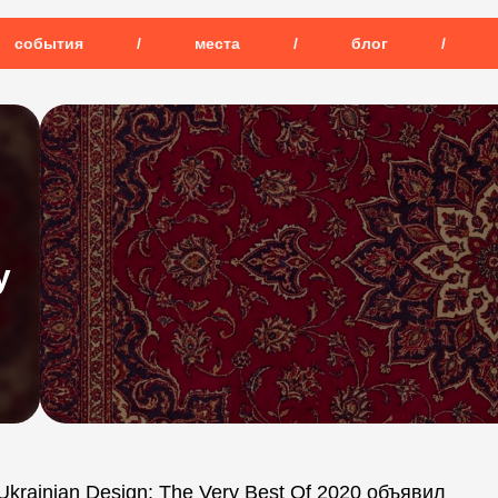
события
/
места
/
блог
/
y
rainian Design: The Very Best Of 2020 объявил