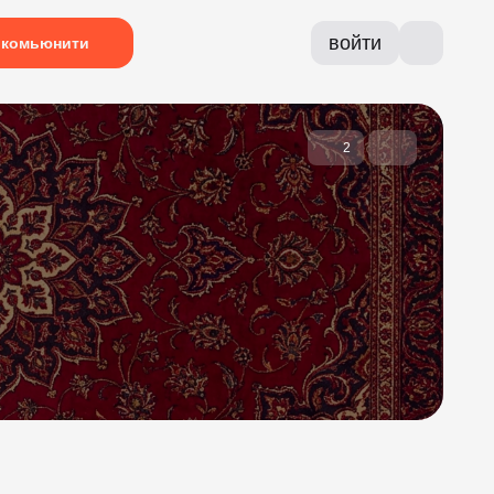
войти
комьюнити
2