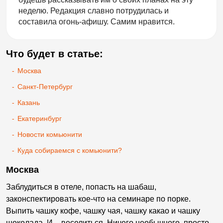
неделю. Редакция славно потрудилась и
составила огонь-афишу. Самим нравится.
Что будет в статье:
-
Москва
-
Санкт-Петербург
-
Казань
-
Екатеринбург
-
Новости комьюнити
-
Куда собираемся с комьюнити?
Москва
Заблудиться в отеле, попасть на шабаш,
законспектировать кое-что на семинаре по порке.
Выпить чашку кофе, чашку чая, чашку какао и чашку
шоколада. И – веселиться. Ничего необычного, просто