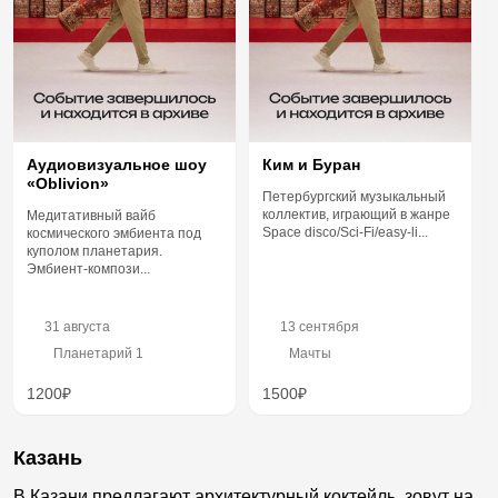
Аудиовизуальное шоу
Ким и Буран
«Oblivion»
Петербургский музыкальный
коллектив, играющий в жанре
Медитативный вайб
Space disco/Sci-Fi/easy-li...
космического эмбиента под
куполом планетария.
Эмбиент-компози...
31 августа
13 сентября
Планетарий 1
Мачты
1200₽
1500₽
Казань
В Казани предлагают архитектурный коктейль, зовут на