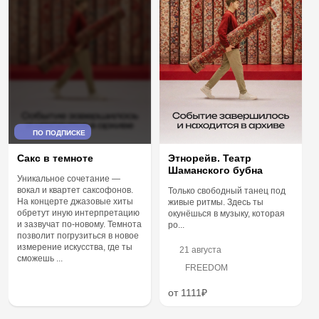
ПО ПОДПИСКЕ
Сакс в темноте
Этнорейв. Театр
Шаманского бубна
Уникальное сочетание —
вокал и квартет саксофонов.
Только свободный танец под
На концерте джазовые хиты
живые ритмы. Здесь ты
обретут иную интерпретацию
окунёшься в музыку, которая
и зазвучат по-новому. Темнота
ро...
позволит погрузиться в новое
измерение искусства, где ты
21 августа
сможешь ...
FREEDOM
от 1111₽