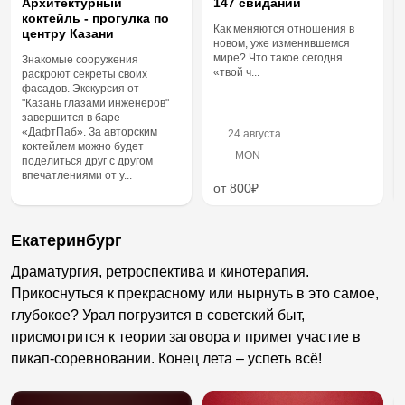
Архитектурный
147 свиданий
коктейль - прогулка по
Как меняются отношения в
центру Казани
новом, уже изменившемся
мире? Что такое сегодня
Знакомые сооружения
«твой ч...
раскроют секреты своих
фасадов. Экскурсия от
"Казань глазами инженеров"
завершится в баре
«ДафтПаб». За авторским
24 августа
коктейлем можно будет
MON
поделиться друг с другом
впечатлениями от у...
от 800₽
Екатеринбург
Драматургия, ретроспектива и кинотерапия.
Прикоснуться к прекрасному или нырнуть в это самое,
глубокое? Урал погрузится в советский быт,
присмотрится к теории заговора и примет участие в
пикап-соревновании. Конец лета – успеть всё!