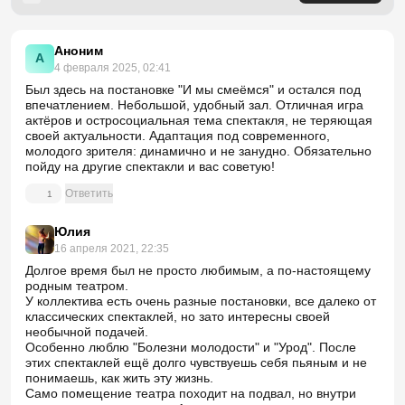
Аноним
А
4 февраля 2025, 02:41
Был здесь на постановке "И мы смеёмся" и остался под
впечатлением. Небольшой, удобный зал. Отличная игра
актёров и остросоциальная тема спектакля, не теряющая
своей актуальности. Адаптация под современного,
молодого зрителя: динамично и не занудно. Обязательно
пойду на другие спектакли и вас советую!
Ответить
1
Юлия
16 апреля 2021, 22:35
Долгое время был не просто любимым, а по-настоящему
родным театром.
У коллектива есть очень разные постановки, все далеко от
классических спектаклей, но зато интересны своей
необычной подачей.
Особенно люблю "Болезни молодости" и "Урод". После
этих спектаклей ещё долго чувствуешь себя пьяным и не
понимаешь, как жить эту жизнь.
Само помещение театра походит на подвал, но внутри