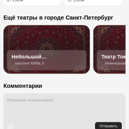
от 1500₽
от 1500₽
Ещё театры в городе Санкт-Петербург
Небольшой
Театр Ток
драматический театр
проспект КИМа, 6
Инженерная ул
Комментарии
Отправить