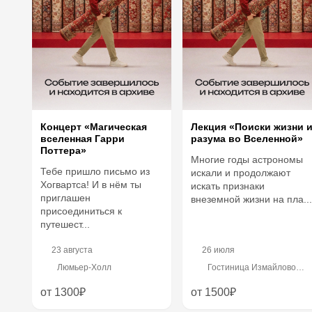
Концерт «Магическая
Лекция «Поиски жизни 
вселенная Гарри
разума во Вселенной»
Поттера»
Многие годы астрономы
Тебе пришло письмо из
искали и продолжают
Хогвартса! И в нём ты
искать признаки
приглашен
внеземной жизни на пла...
присоединиться к
путешест...
23 августа
26 июля
Люмьер-Холл
Гостиница Измайлово
«Бета», Измайловское
шоссе, 71к2Б
от 1300₽
от 1500₽