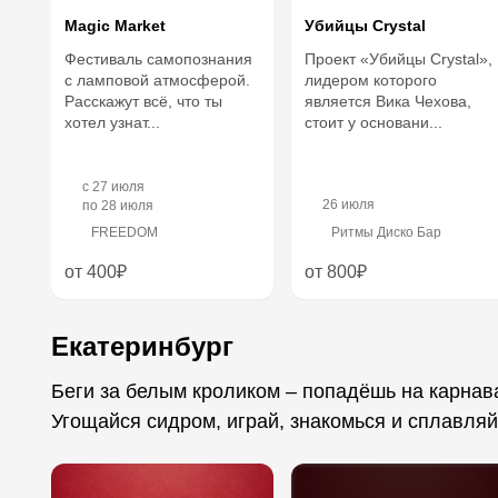
Magic Market
Убийцы Crystal
Фестиваль самопознания
Проект «Убийцы Crystal»,
с ламповой атмосферой.
лидером которого
Расскажут всё, что ты
является Вика Чехова,
хотел узнат...
стоит у основани...
c
27 июля
26 июля
по
28 июля
FREEDOM
Ритмы Диско Бар
от 400₽
от 800₽
Екатеринбург
Беги за белым кроликом – попадёшь на карнав
Угощайся сидром, играй, знакомься и сплавляйс