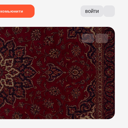
войти
комьюнити