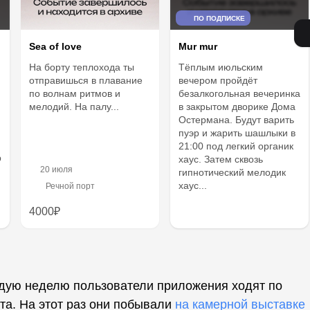
ПО ПОДПИСКЕ
Sea of love
Mur mur
На борту теплохода ты
Тёплым июльским
отправишься в плавание
вечером пройдёт
по волнам ритмов и
безалкогольная вечеринка
мелодий. На палу...
в закрытом дворике Дома
Остермана. Будут варить
пуэр и жарить шашлыки в
21:00 под легкий органик
р
хаус. Затем сквозь
20 июля
гипнотический мелодик
хаус...
Речной порт
4000₽
ждую неделю пользователи приложения ходят по
та. На этот раз они побывали
на камерной выставке