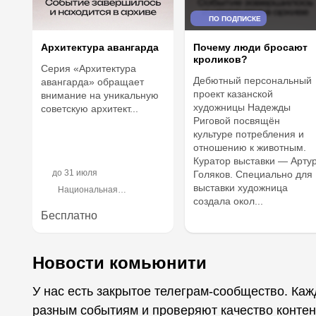
ПО ПОДПИСКЕ
Архитектура авангарда
Почему люди бросают
кроликов?
Серия «Архитектура
Дебютный персональный
авангарда» обращает
проект казанской
внимание на уникальную
художницы Надежды
советскую архитект...
Риговой посвящён
культуре потребления и
отношению к животным.
Куратор выставки — Арту
до
31 июля
Голяков. Специально для
выставки художница
Национальная
создала окол...
библиотека Республики
Татарстан
Бесплатно
Новости комьюнити
У нас есть закрытое телеграм-сообщество. Ка
разным событиям и проверяют качество контен