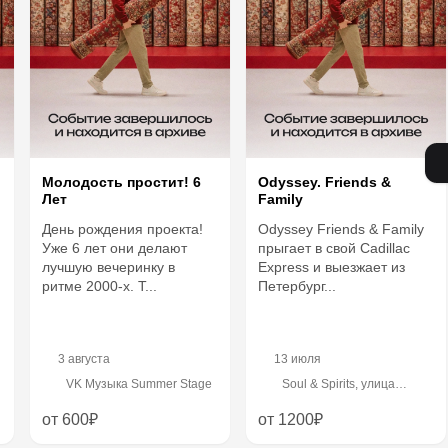
и
Молодость простит! 6
Odyssey. Friends &
Лет
Family
День рождения проекта!
Odyssey Friends & Family
Уже 6 лет они делают
прыгает в свой Cadillac
лучшую вечеринку в
Express и выезжает из
ритме 2000-х. Т...
Петербург...
3 августа
13 июля
VK Музыка Summer Stage
Soul & Spirits, улица
Сретенка, 26/1
от 600₽
от 1200₽