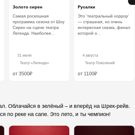
Золото сирен
Русалки
Самая роскошная
Это ’театральный хоррор’
программа сезона от Шоу
— страшная, но очень
Сирен на сцене театра
интересная сказка, финал
Легенда. Наиболее...
которой о...
31 июля
4 августа
Театр «Легенда»
Театр Поколений
от 3500₽
от 1100₽
ал. Облачайся в зелёный – и вперёд на Шрек-рейв.
я по реке на сапе. Это лето, и ты чемпион!