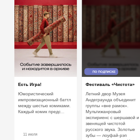
ПО ПОДПИСКЕ
Есть Игра!
Фестиваль «Чистота»
Юмористический
Летний двор Музея
импровизационный баттл
Андеграунда объединит
между шестью комиками.
группы «вне рамок».
Каждый комик предс...
Мультижанровый
экспириенс с шершавой и
звенящей чистотой
русского звука. Золотые
11 июля
зубы — лоуфай-рэп