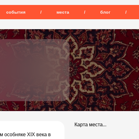
события
/
места
/
блог
/
Карта места...
 особняке XIX века в