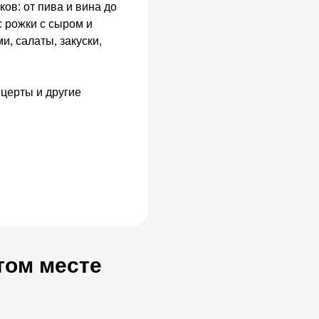
ов: от пива и вина до
: рожки с сыром и
и, салаты, закуски,
нцерты и другие
том месте