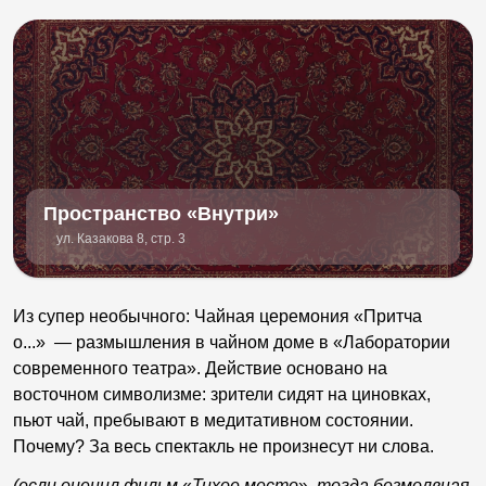
Пространство «Внутри»
ул. Казакова 8, стр. 3
Из супер необычного: Чайная церемония «Притча
о...»
—
размышления в чайном доме в «Лаборатории
современного театра». Действие основано на
восточном символизме: зрители сидят на циновках,
пьют чай, пребывают в медитативном состоянии.
Почему? За весь спектакль не произнесут ни слова.
(если оценил фильм
«
Тихое место
»
, тогда безмолвная