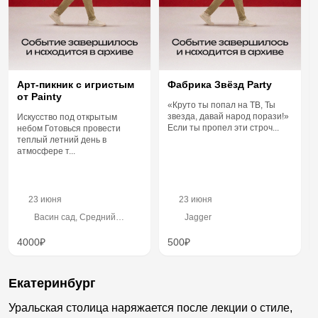
Арт-пикник с игристым
Фабрика Звёзд Party
от Painty
«Круто ты попал на ТВ, Ты
звезда, давай народ порази!»
Искусство под открытым
Если ты пропел эти строч...
небом Готовься провести
теплый летний день в
атмосфере т...
23 июня
23 июня
Васин сад, Средний
Jagger
проспект В.О., 86А
4000₽
500₽
Екатеринбург
Уральская столица наряжается после лекции о стиле,