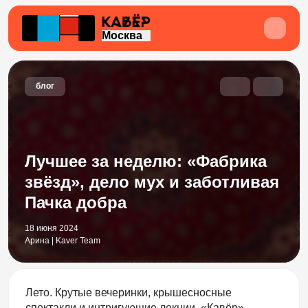
Москва
блог
Лучшее за неделю: «Фабрика
звёзд», дело мух и заботливая
Пачка добра
18 июня 2024
Арина | Kaver Team
Лето. Крутые вечеринки, крышесносные
спектакли и интригующие лекции. «Кавёр»