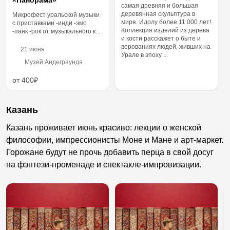
«Панорама»
самая древняя и большая
деревянная скульптура в
Микрофест уральской музыки
мире. Идолу более 11 000 лет!
с приставками -инди -эмо
Коллекция изделий из дерева
-панк -рок от музыкального к...
и кости расскажет о быте и
верованиях людей, живших на
21 июня
Урале в эпоху ...
Музей Андеграунда
от 400₽
Казань
Казань проживает июнь красиво: лекции о женской
философии, импрессионисты Моне и Мане и арт-маркет.
Горожане будут не прочь добавить перца в свой досуг
на фэнтези-променаде и спектакле-импровизации.