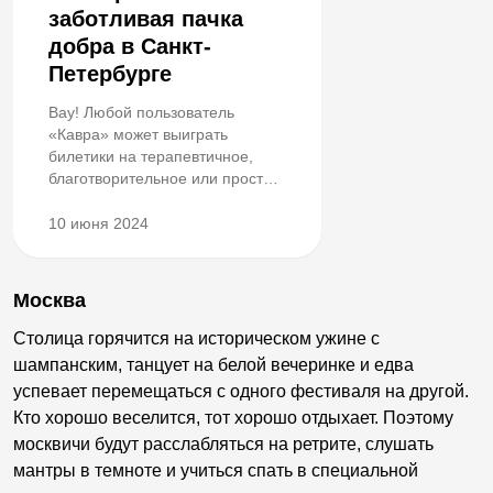
заботливая пачка
добра в Санкт-
Петербурге
Вау! Любой пользователь
«Кавра» может выиграть
билетики на терапевтичное,
благотворительное или просто
ми-ми-мишное мероприятие с
заботой о себе и других.
10 июня 2024
Москва
Столица горячится на историческом ужине с
шампанским, танцует на белой вечеринке и едва
успевает перемещаться с одного фестиваля на другой.
Кто хорошо веселится, тот хорошо отдыхает. Поэтому
москвичи будут расслабляться на ретрите, слушать
мантры в темноте и учиться спать в специальной