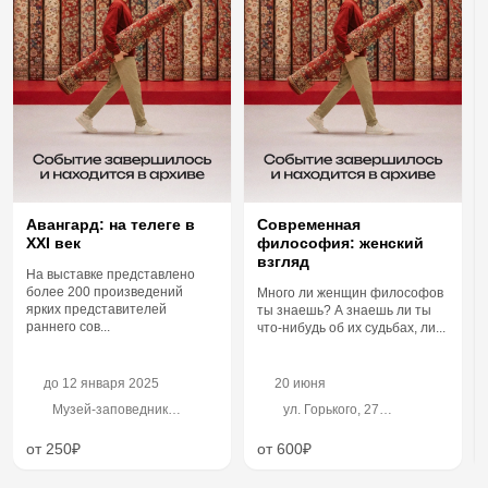
Авангард: на телеге в
Современная
XXI век
философия: женский
взгляд
На выставке представлено
более 200 произведений
Много ли женщин философов
ярких представителей
ты знаешь? А знаешь ли ты
раннего сов...
что-нибудь об их судьбах, ли...
до
12 января 2025
20 июня
Музей-заповедник
ул. Горького, 27
«Казанский Кремль»,
«Искусство жить»
Присутственные места, 2
от 250₽
от 600₽
подъезд, 2 этаж