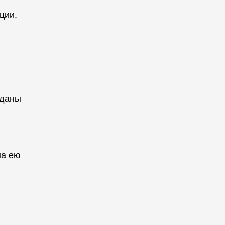
ции,
аданы
на ею