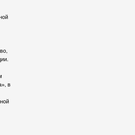
ной
во,
ции.
м
», в
тной