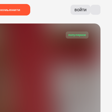
войти
комьюнити
популярное