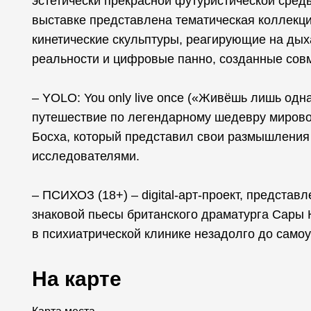
эстетически прекрасной футуристической сре
выставке представлена тематическая коллекци
кинетические скульптуры, реагирующие на дых
реальности и цифровые панно, созданные совм
– YOLO: You only live once («Живёшь лишь одн
путешествие по легендарному шедевру миров
Босха, который представил свои размышления 
исследователями.
– ПСИХОЗ (18+) – digital-арт-проект, предста
знаковой пьесы британского драматурга Сары К
в психиатрической клинике незадолго до самоу
На карте