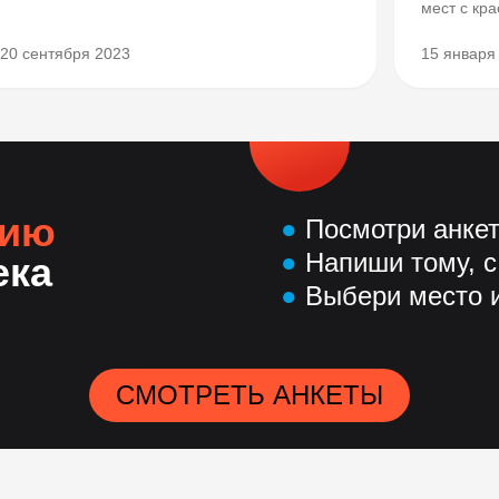
мест с кр
20 сентября 2023
15 января
нию
●
Посмотри анке
●
Напиши тому, с
ека
●
Выбери место и
СМОТРЕТЬ АНКЕТЫ