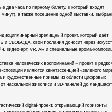
е два часа по парному билету, в который входят
 минут), а также посещение одной выставки, выбран
идисциплинарный зрелищный проект, который даёт
Ь и СВОБОДА, свои послания доносит через искусст
н, видео-арт, VR, AR и специальные арома-компози
ставка человеческих воспоминаний – проект в редко
экспозиции являются квинтэссенцией «зеленого мира
а и художественные приемы из области цифровых
– от наскальной живописи и 3D-панелей до ландшаф
астический digital-проект, открывающий горизонты