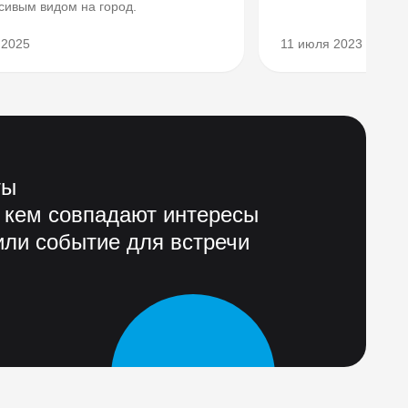
только выбрать и сл
асивым видом на город.
 2025
11 июля 2023
ты
 кем совпадают интересы
ли событие для встречи