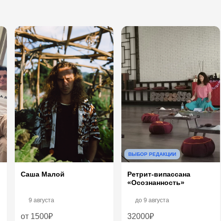
ВЫБОР РЕДАКЦИИ
Саша Малой
Ретрит-випассана
«Осознанность»
9 августа
до
9 августа
от 1500₽
32000₽