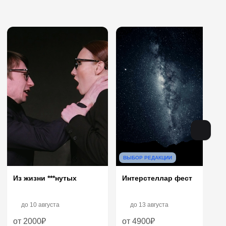
ВЫБОР РЕДАКЦИИ
Из жизни ***нутых
Интерстеллар фест
до
10 августа
до
13 августа
от 2000₽
от 4900₽