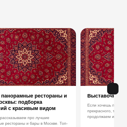
 панорамные рестораны и
Выставочная 
осквы: подборка
Если хочешь прокача
ний с красивым видом
прекрасного, то ты 
продолжаем искать 
рассказываем про лучшие
интересные выставки
е рестораны и бары в Москве. Топ-