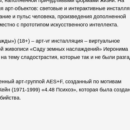
ды, наполненной причудливыми формами жизни. На
я арт-объектов: световые и интерактивные инсталля
ание и пульс человека, произведения дополненной
естно с прототипом искусственного интеллекта.
ажды») (18+) – арт-vr инсталляция – виртуальное
ой живописи «Саду земных наслаждений» Иеронима
на тему сладострастия, которые так и не были разг
вленный арт-группой AES+F, созданный по мотивам
ейн (1971-1999) «4.48 Психоз», которая была созда
бийства.