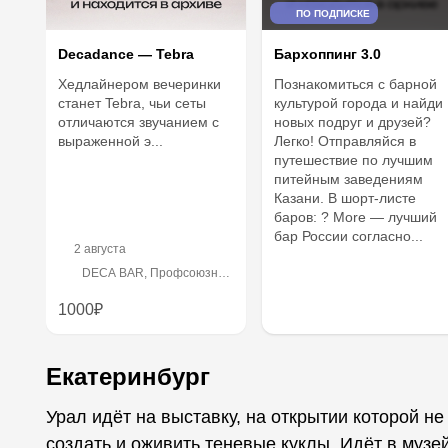
ПО ПОДПИСКЕ
Decadance — Tebra
Бархоппинг 3.0
Хедлайнером вечеринки
Познакомиться с барной
станет Tebra, чьи сеты
культурой города и найди
отличаются звучанием с
новых подруг и друзей?
выраженной э...
Легко! Отправляйся в
путешествие по лучшим
питейным заведениям
Казани. В шорт-листе
баров: ? More — лучший
бар России согласно...
2 августа
DECA BAR, Профсоюзная
улица, 48/10
1000₽
Екатеринбург
Урал идёт на выставку, на открытии которой не б
создать и оживить теневые куклы. Идёт в музе