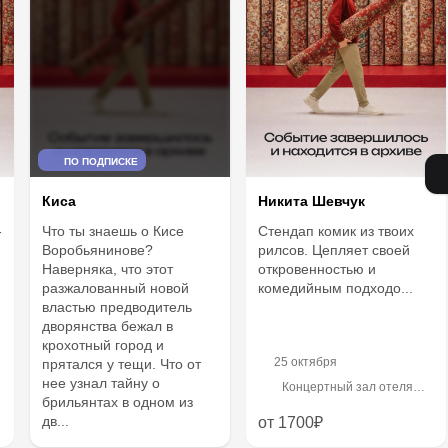
ПО ПОДПИСКЕ
Киса
Никита Шевчук
-
Что ты знаешь о Кисе
Стендап комик из твоих
Воробьянинове?
рилсов. Цепляет своей
Наверняка, что этот
откровенностью и
разжалованный новой
комедийным подходо...
властью предводитель
дворянства бежал в
крохотный город и
25 октября
прятался у тещи. Что от
нее узнал тайну о
Концертный зал отеля
брильянтах в одном из
"Санкт-Петербург",
Пироговская набережная,
дв...
от 1700₽
5/2