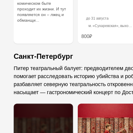
комическом быте
проходит их жизни. И тут
появляется он – лжец и
до
31 августа
обманщи...
м. «Сухаревская», выход
№1 на ул. Сретенка
800₽
Санкт-Петербург
Питер театральный балует: предводителем дв
помогает расследовать историю убийства и роб
разбавляет северную театральность откровенны
насыщает — гастрономический концерт по Дос