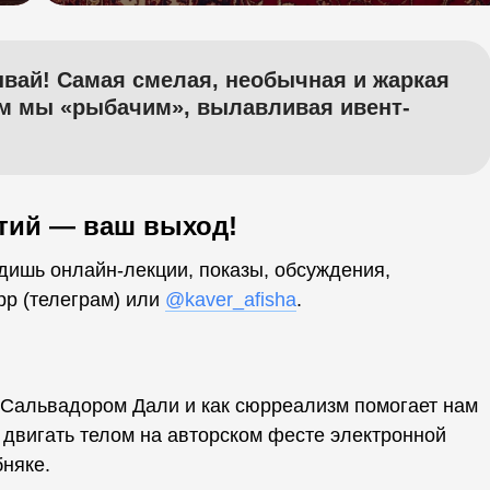
нывай! Самая смелая, необычная и жаркая
ом мы «рыбачим», вылавливая ивент-
тий — ваш выход!
ишь онлайн-лекции, показы, обсуждения,
pp (телеграм) или
@kaver_afisha
.
с Сальвадором Дали и как сюрреализм помогает нам
я двигать телом на авторском фесте электронной
бняке.