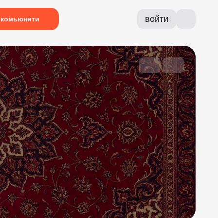
войти
комьюнити