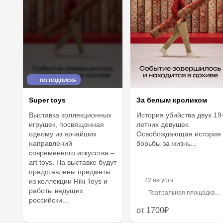
ПО ПОДПИСКЕ
Super toys
За белым кроликом
Выставка коллекционных
История убийства двух 19
игрушек, посвященная
летних девушек.
одному из ярчайших
Освобождающая история
направлений
борьбы за жизнь...
современного искусства –
art toys. На выставке будут
представлены предметы
22 августа
из коллекции Riki Toys и
работы ведущих
Театральная площадка
российски...
«Скороход»
от 1700₽