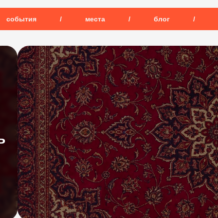
события
/
места
/
блог
/
ь