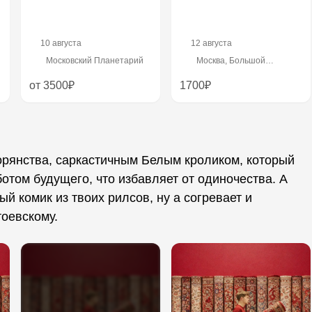
10 августа
12 августа
Московский Планетарий
Москва, Большой
Трехсвятительский пер.
2/1 стр. 1 (Вход с Малого
от 3500₽
1700₽
Трехсвятительского,
наверх по красной
лестнице)
орянства, саркастичным Белым кроликом, который
отом будущего, что избавляет от одиночества. А
й комик из твоих рилсов, ну а согревает и
тоевскому.