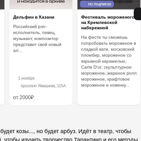
ПО ПОДПИСКЕ
Дельфин в Казани
Фестиваль мороженого
на Кремлевской
Российский рэп-
набережной
исполнитель, певец,
На фесте ты сможешь
музыкант, композитор
попробовать мороженое в
представит свой новый
сладкой вате, московский
ал...
пломбир, мороженое со
взрывной карамелью,
Carte D'or, скульптурное
мороженое, жареное ролл
1 ноября
мороженое, крафтовое
мороженое и новинку...
проспект Ямашева, 115А
от 2000₽
удет козы..., но будет арбуз. Идёт в театр, чтобы
й, чтобы изучить творчество Тарантино и его методы