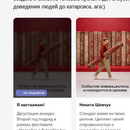
доведения людей до катарсиса, ага:)
ПО ПОДПИСКЕ
Я настаиваю!
Никита Шевчук
Дегустация-конкурс.
Стендап комик из твоих
Второй год подряд в
рилсов. Цепляет своей
рамках фестиваля
откровенностью и
«Настойки и бутерброды»
комедийным подходо...