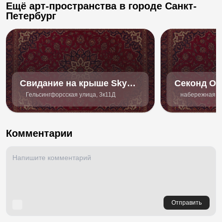
Ещё арт-пространства в городе Санкт-
Петербург
Свидание на крыше Sky
Секонд Off
Love
Гельсингфорсская улица, 3к11Д
набережная ре
Комментарии
Отправить