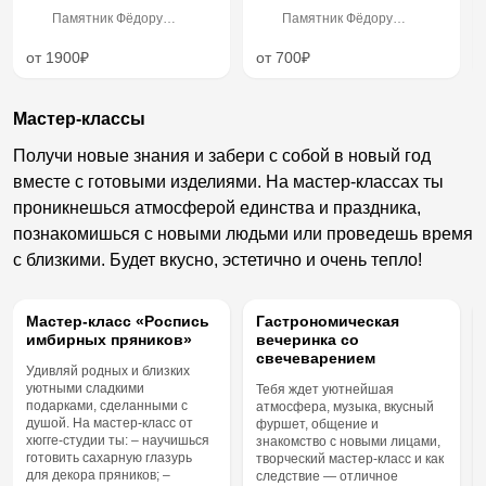
Памятник Фёдору
Памятник Фёдору
Достоевскому, м.
Достоевскому, м.
Владимирская
Владимирская
от 1900₽
от 700₽
Мастер-классы
Получи новые знания и забери с собой в новый год
вместе с готовыми изделиями. На мастер-классах ты
проникнешься атмосферой единства и праздника,
познакомишься с новыми людьми или проведешь время
с близкими. Будет вкусно, эстетично и очень тепло!
ПО ПОДПИСКЕ
ПО ПОДПИСКЕ
Мастер-класс «Роспись
Гастрономическая
имбирных пряников»
вечеринка со
свечеварением
Удивляй родных и близких
уютными сладкими
Тебя ждет уютнейшая
подарками, сделанными с
атмосфера, музыка, вкусный
душой. На мастер-класс от
фуршет, общение и
хюгге-студии ты: – научишься
знакомство с новыми лицами,
готовить сахарную глазурь
творческий мастер-класс и как
для декора пряников; –
следствие — отличное