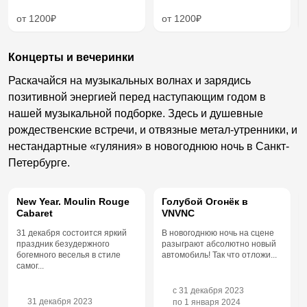
от 1200₽
от 1200₽
Концерты и вечеринки
Раскачайся на музыкальных волнах и зарядись
позитивной энергией перед наступающим годом в
нашей музыкальной подборке. Здесь и душевные
рождественские встречи, и отвязные метал-утренники, и
нестандартные «гуляния» в новогоднюю ночь в Санкт-
Петербурге.
New Year. Moulin Rouge
Голубой Огонёк в
Cabaret
VNVNC
31 декабря состоится яркий
В новогоднюю ночь на сцене
праздник безудержного
разыграют абсолютно новый
богемного веселья в стиле
автомобиль! Так что отложи...
самог...
c
31 декабря 2023
31 декабря 2023
по
1 января 2024