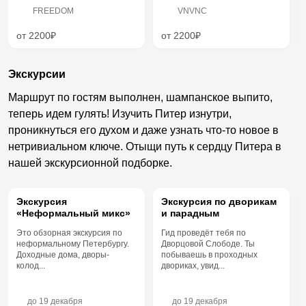
FREEDOM
VNVNC
от 2200₽
от 2200₽
Экскурсии
Маршрут по гостям выполнен, шампанское выпито,
теперь идем гулять! Изучить Питер изнутри,
проникнуться его духом и даже узнать что-то новое в
нетривиальном ключе. Отыщи путь к сердцу Питера в
нашей экскурсионной подборке.
Экскурсия
Экскурсия по дворикам
«Неформальный микс»
и парадным
Это обзорная экскурсия по
Гид проведёт тебя по
неформальному Петербургу.
Дворцовой Слободе. Ты
Доходные дома, дворы-
побываешь в проходных
колод...
двориках, увид...
до
19 декабря
до
19 декабря