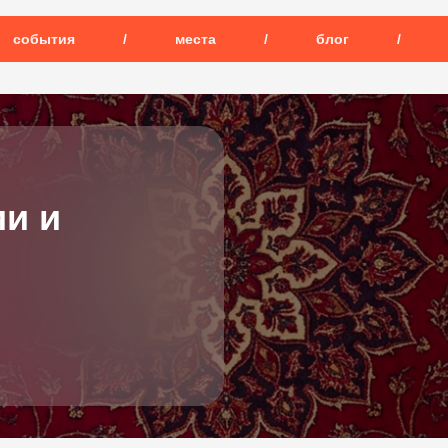
события
/
места
/
блог
/
и и