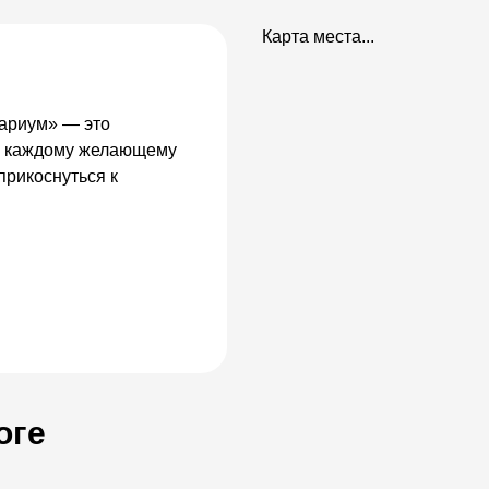
Карта места...
вариум» — это
ть каждому желающему
прикоснуться к
оге