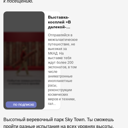
к посещению.
Выставка-
косплей «В
далекой-
далекой
Отправляйся в
Галактике»
межгалактическое
путешествие, не
выезжая за
МКАД. На
выставке тебя
ждут более 200
экспонатов, в том
числе
аниматронные
инопланетные
расы,
реконструкции
космических
миров и техники,
гал...
ПО ПОДПИСКЕ
Высотный веревочный парк Sky Town. Ты сможешь
пройти разные испытания на всех уровнях высоты.