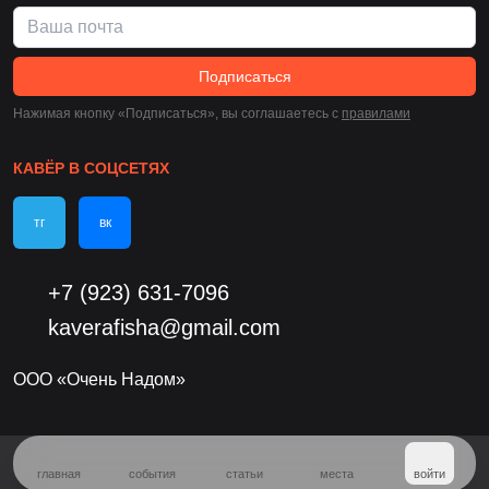
Подписаться
Нажимая кнопку «Подписаться», вы соглашаетесь c
правилами
КАВЁР В СОЦСЕТЯХ
тг
вк
+7 (923) 631-7096
kaverafisha@gmail.com
ООО «Очень Надом»
главная
события
статьи
места
войти