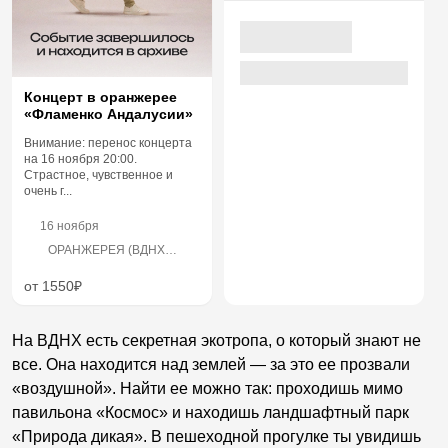
Концерт в оранжерее
«Фламенко Андалусии»
Внимание: перенос концерта
на 16 ноября 20:00.
Страстное, чувственное и
очень г...
16 ноября
ОРАНЖЕРЕЯ (ВДНХ
пав.14, вход с
противоположной
от 1550₽
стороны от центрального
входа в здание), проспект
Мира, 119ВВЦ, строение
На ВДНХ есть секретная экотропа, о который знают не
14
все. Она находится над землей — за это ее прозвали
«воздушной». Найти ее можно так: проходишь мимо
павильона «Космос» и находишь ландшафтный парк
«Природа дикая». В пешеходной прогулке ты увидишь