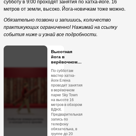
субботу в 9:00 проходят занятия по хатха-йоге. 16
метров от земли, высоко. Йога-новичкам тоже можно.
Обязательно позвони и запишись, количество
практикующих ограниченно! Нажимай на ссылку
события ниже и узнай все подробности.
Высотная
йога в
верёвочном
парке ВДНХ
По субботам
мастер хатха-
йоги Елена
проводит занятия
в верёвочном
парке Sky Town
на высоте 16
метров в обзором
ВДНХ.
Предварительная
запись по
телефону
обязательна, в
группе до 20