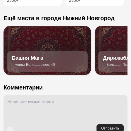
2300₽
2300₽
Ещё места в городе Нижний Новгород
Башня Мага
Дирижабл
улица Володарского, 40
Большая Покро
Комментарии
Отправить