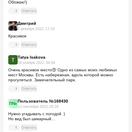
Обожаю!)
Ответить
3
Дмитрий
5 декабря 2022, 17:10
Красивое
Ответить
3
Tatya Isakova
28 ноября 2022, 00:09
Очень красивое место😍 Одно из самых моих любимых
мест Москвы. Есть набережная, вдоль которой можно
прогуляться. Замечательный парк.
Ответить
3
Пользователь №168430
П№
13 сентября 2022, 05:26
Нужно угадывать с погодой :)
Но вид был шикарный...
Ответить
5