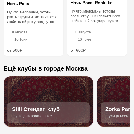
Ночь Рока. Rocklike
Ночь Рока
Ну что, меломаны, готовы
Ну что, меломаны, готовы
рвать струны и глотки?! Всех
рвать струны и глотки?! Всех
любителей рок угара, кутеж...
любителей рок угара, кутеж...
8 августа
8 августа
16 Тонн
16 Тонн
от 600₽
от 600₽
Ещё клубы в городе Москва
Still Стендап клуб
Zorka Pano
Bar
улица Покровка, 17с5
улица Косыгин