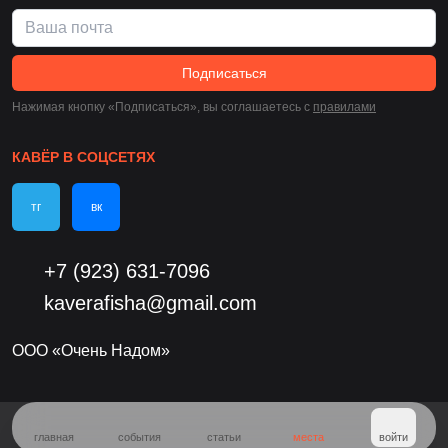
Подписаться
Нажимая кнопку «Подписаться», вы соглашаетесь c
правилами
КАВЁР В СОЦСЕТЯХ
тг
вк
+7 (923) 631-7096
kaverafisha@gmail.com
ООО «Очень Надом»
главная
события
статьи
места
войти