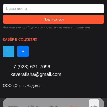
Подписаться
Нажимая кнопку «Подписаться», вы соглашаетесь c
правилами
КАВЁР В СОЦСЕТЯХ
тг
вк
+7 (923) 631-7096
kaverafisha@gmail.com
ООО «Очень Надом»
главная
события
статьи
места
войти