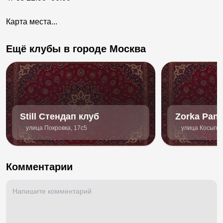
Карта места...
Ещё клубы в городе Москва
Still Стендап клуб
Zorka Pano
Bar
улица Покровка, 17с5
улица Косыгин
Комментарии