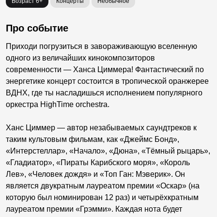
Возраст 6+
Концерты
Необычное
Про событие
Приходи погрузиться в завораживающую вселенную
одного из величайших кинокомпозиторов
современности — Ханса Циммера! Фантастический по
энергетике концерт состоится в тропической оранжерее
ВДНХ, где ты насладишься исполнением популярного
оркестра HighTime orchestra.
Ханс Циммер — автор незабываемых саундтреков к
таким культовым фильмам, как «Джеймс Бонд»,
«Интерстеллар», «Начало», «Дюна», «Тёмный рыцарь»,
«Гладиатор», «Пираты Карибского моря», «Король
Лев», «Человек дождя» и «Топ Ган: Мэверик». Он
является двукратным лауреатом премии «Оскар» (на
которую был номинирован 12 раз) и четырёхкратным
лауреатом премии «Грэмми». Каждая нота будет