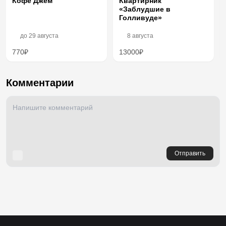
Кофе Джем
Квартирник
«Заблудшие в
Голливуде»
до
29 августа
8 августа
770₽
13000₽
Комментарии
Отправить