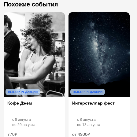
Похожие события
ВЫБОР РЕДАКЦИИ
ВЫБОР РЕДАКЦИИ
Кофе Джем
Интерстеллар фест
c
8 августа
c
8 августа
по
29 августа
по
13 августа
770₽
от 4900₽