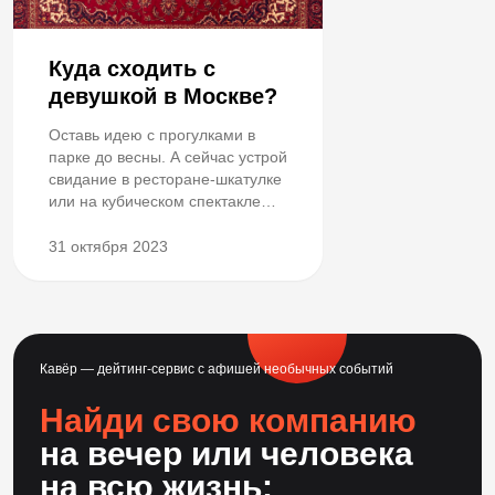
Куда сходить с
девушкой в Москве?
Оставь идею с прогулками в
парке до весны. А сейчас устрой
свидание в ресторане-шкатулке
или на кубическом спектакле
при свечах.
31 октября 2023
Кавёр — дейтинг-сервис с афишей необычных событий
Найди свою компанию
на вечер или человека
на всю жизнь: