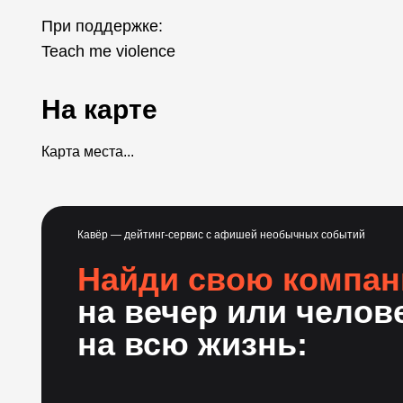
При поддержке:
Teach me violence
На карте
Карта места...
Кавёр — дейтинг-сервис с афишей необычных событий
Найди свою компа
на вечер или челов
на всю жизнь: