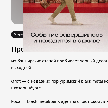
Возраст 18+
Концерты
Про событие
Из башкирских степей прибывает чёрный десант
выходной.
Groft — с недавних пор уфимский black metal к
Екатеринбурге.
Коса — black metal/punk адепты споют свои ли