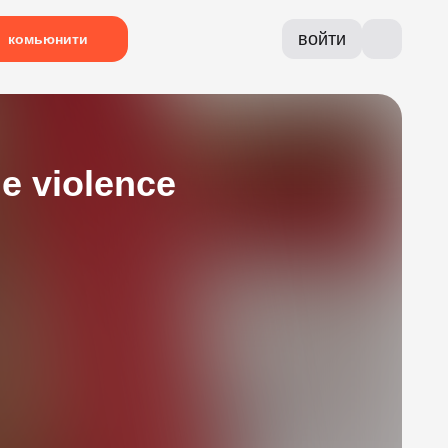
войти
комьюнити
e violence