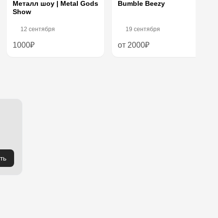
Bumble Beezy
Металл шоу | Metal Gods
Show
12 сентября
19 сентября
1000₽
от 2000₽
ть