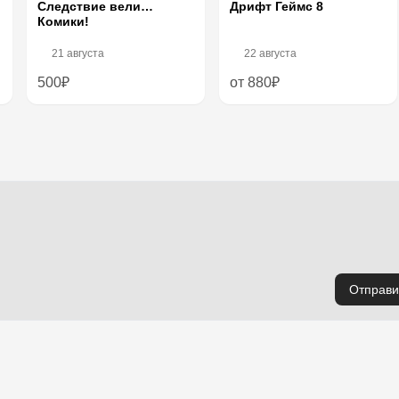
Следствие вели…
Дрифт Геймс 8
Комики!
21 августа
22 августа
500₽
от 880₽
Отправи