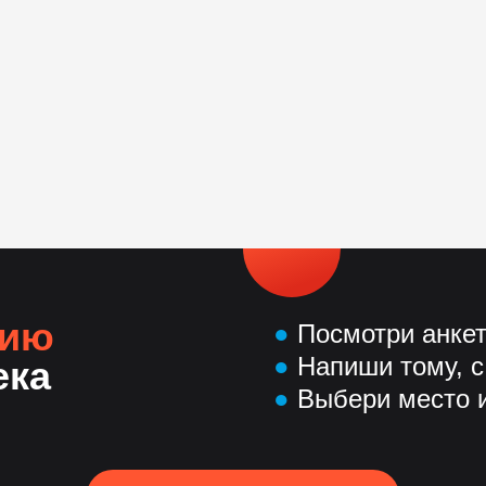
нию
●
Посмотри анке
●
Напиши тому, с
ека
●
Выбери место и