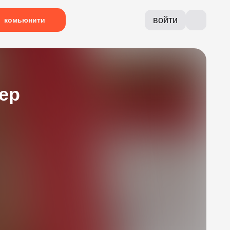
войти
комьюнити
ер