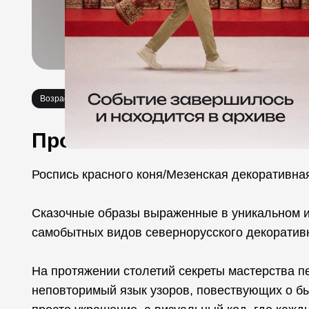
Возраст 16+
Необычное
Мастер-классы
Еда
Про событие
Роспись красного коня/Мезенская декоративна
Сказочные образы выраженные в уникальном и
самобытных видов севернорусского декоративн
На протяжении столетий секреты мастерства п
неповторимый язык узоров, повествующих о бы