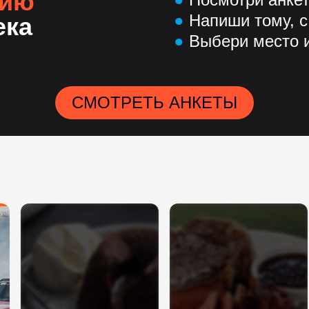
нию
●
Напиши тому, с
ека
●
Выбери место и
СМОТРЕТЬ АНКЕТЫ