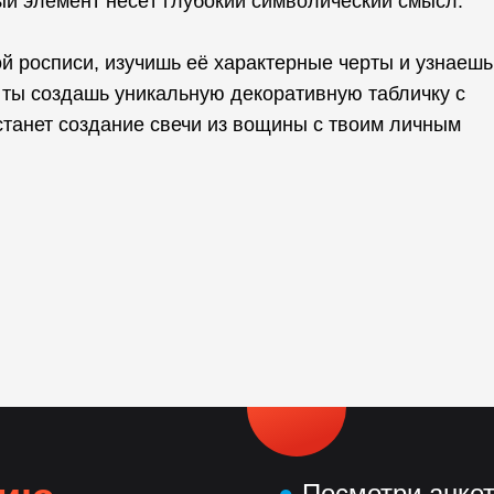
ый элемент несёт глубокий символический смысл.
й росписи, изучишь её характерные черты и узнаешь
 ты создашь уникальную декоративную табличку с
танет создание свечи из вощины с твоим личным
●
Посмотри анке