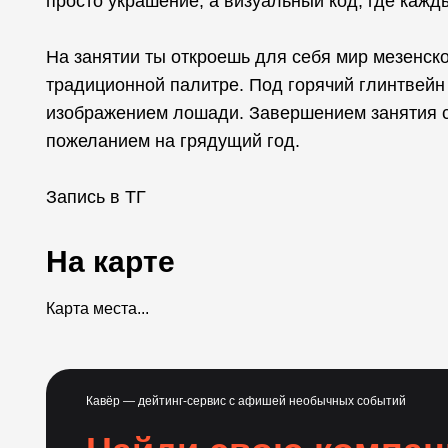
просто украшение, а визуальный код, где кажд
На занятии ты откроешь для себя мир мезенско
традиционной палитре. Под горячий глинтвейн
изображением лошади. Завершением занятия с
пожеланием на грядущий год.
Запись в ТГ
На карте
Карта места...
Кавёр — дейтинг-сервис с афишей необычных событий