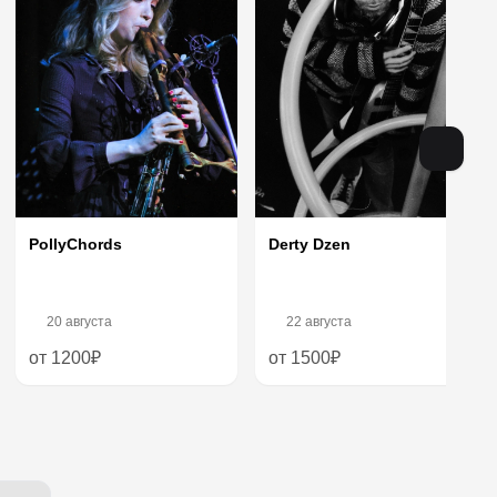
PollyChords
Derty Dzen
20 августа
22 августа
от 1200₽
от 1500₽