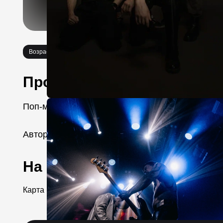
Возраст 16+
Концерты
Про событие
Поп-метал родом из Северной столицы с надр
Авторы хитов «Жги» и «Уходя уходи» снова еду
На карте
Карта места...