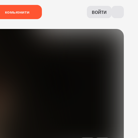
войти
комьюнити