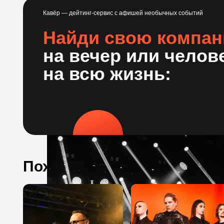
Кавёр — дейтинг-сервис с афишей необычных событий
Найди свою компа
на вечер или челов
на всю жизнь:
Похожие события