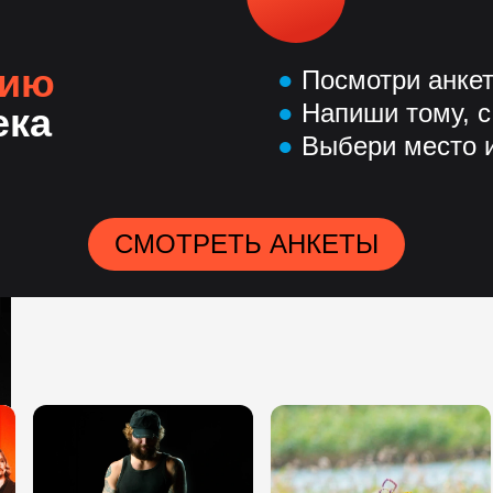
нию
●
Посмотри анке
●
Напиши тому, с
ека
●
Выбери место и
СМОТРЕТЬ АНКЕТЫ