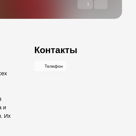
1
Контакты
Телефон
сех
в
а и
. Их