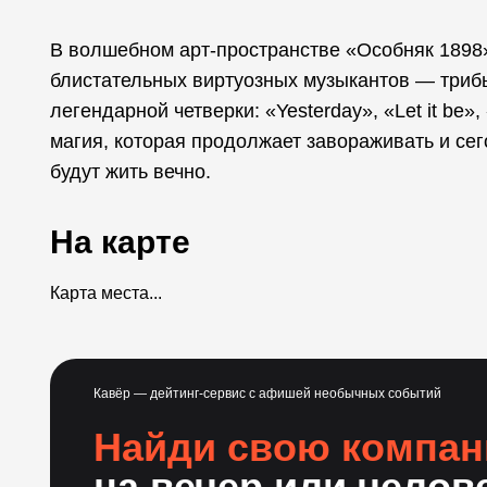
В волшебном арт-пространстве «Особняк 1898»
блистательных виртуозных музыкантов — трибь
легендарной четверки: «Yesterday», «Let it be»
магия, которая продолжает завораживать и сег
будут жить вечно.
На карте
Карта места...
Кавёр — дейтинг-сервис с афишей необычных событий
Найди свою компа
на вечер или челов