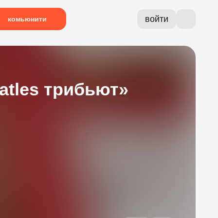
войти
комьюнити
atles трибьют»