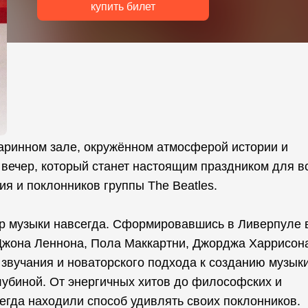
купить билет
таринном зале, окружённом атмосферой истории и
 вечер, который станет настоящим праздником для в
ия и поклонников группы The Beatles.
ир музыки навсегда. Сформировавшись в Ливерпуле 
з Джона Леннона, Пола Маккартни, Джорджа Харрисон
звучания и новаторского подхода к созданию музыки
лубиной. От энергичных хитов до философских и
егда находили способ удивлять своих поклонников.