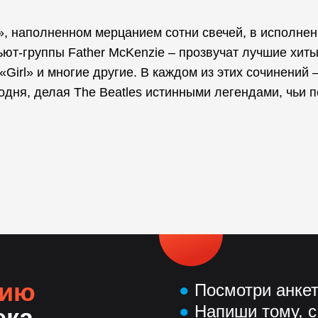
, наполненном мерцанием сотни свечей, в исполне
ют-группы Father McKenzie – прозвучат лучшие хит
, «Girl» и многие другие. В каждом из этих сочинений
одня, делая The Beatles истинными легендами, чьи 
нию
●
Посмотри анке
●
Напиши тому, с
ека