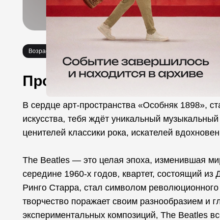
Возраст 6+
Концерты
Про событие
В сердце арт-пространства «Особняк 1898», с
искусства, тебя ждёт уникальный музыкальный
ценителей классики рока, искателей вдохновен
The Beatles — это целая эпоха, изменившая м
середине 1960-х годов, квартет, состоящий и
Ринго Старра, стал символом революционного 
творчество поражает своим разнообразием и г
экспериментальных композиций, The Beatles вс