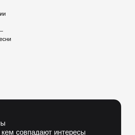
нии
ы
 —
песни
ты
 кем совпадают интересы