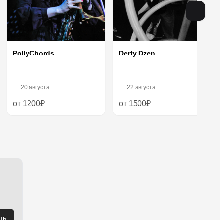
PollyChords
Derty Dzen
20 августа
22 августа
от 1200₽
от 1500₽
ть