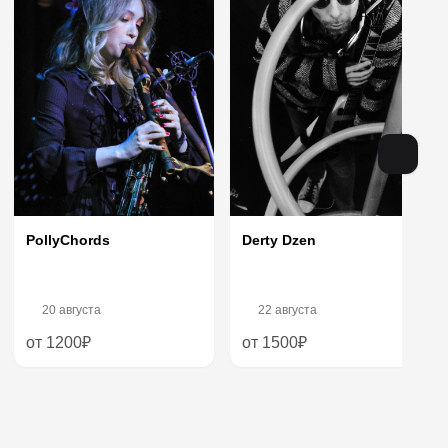
PollyChords
Derty Dzen
20 августа
22 августа
от 1200₽
от 1500₽