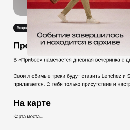
Возраст 16+
Вечеринки
Необычное
Еда
Про событие
В «Прибое» намечается дневная вечеринка с д
Свои любимые треки будут ставить Lenchez и So
прилагается. С тебя только присутствие и наст
На карте
Карта места...