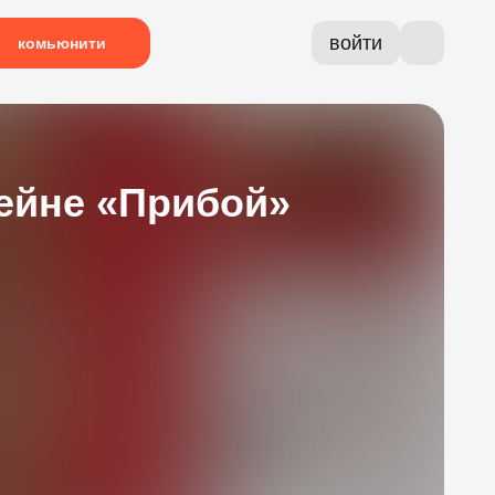
войти
комьюнити
ейне «Прибой»