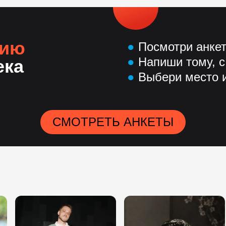
нию
●
Посмотри анке
●
Напиши тому, с
ека
●
Выбери место и
СМОТРЕТЬ АНКЕТЫ