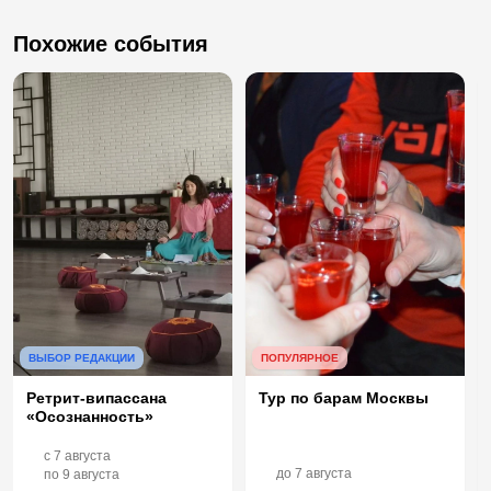
Похожие события
ВЫБОР РЕДАКЦИИ
ПОПУЛЯРНОЕ
Ретрит-випассана
Тур по барам Москвы
«Осознанность»
c
7 августа
до
7 августа
по
9 августа