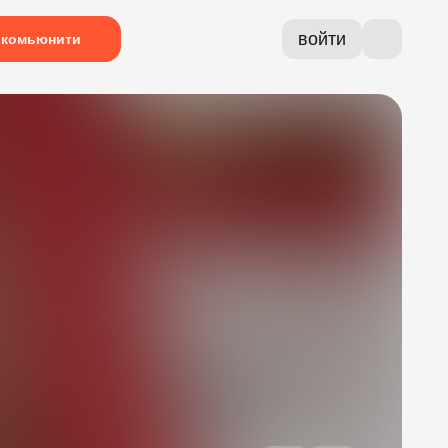
войти
комьюнити