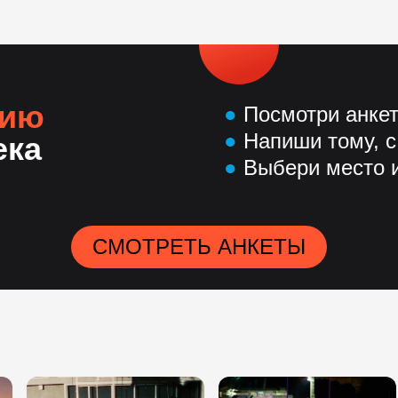
нию
●
Посмотри анке
●
Напиши тому, с
ека
●
Выбери место и
СМОТРЕТЬ АНКЕТЫ