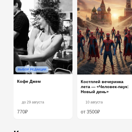
ВЫБОР РЕДАКЦИИ
Кофе Джем
Костплей вечеринка
лета — «Человек-паук:
Новый день»
до
29 августа
10 августа
770₽
от 3500₽