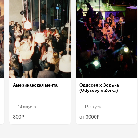
Американская мечта
Одиссея х Зорька
(Odyssey x Zorka)
14 августа
15 августа
800₽
от 3000₽