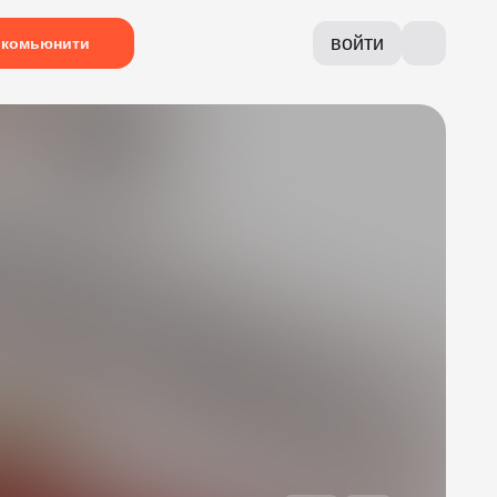
войти
комьюнити