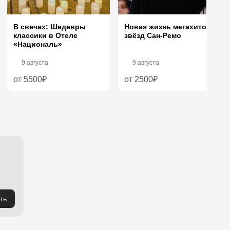
В свечах: Шедевры
Новая жизнь мегахитов
классики в Отеле
звёзд Сан-Ремо
«Националь»
9 августа
9 августа
от 5500₽
от 2500₽
ть