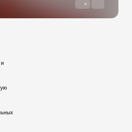
8
 и
кую
.
льных