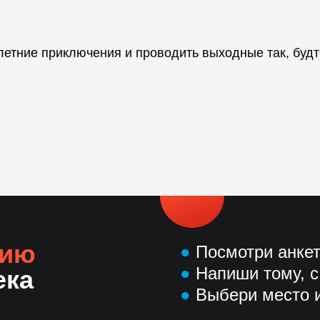
летние приключения и проводить выходные так, будт
нию
●
Посмотри анке
●
Напиши тому, с
ека
●
Выбери место и