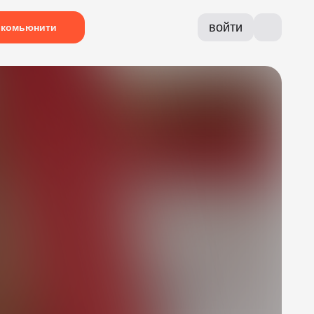
войти
комьюнити