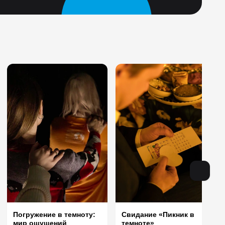
Погружение в темноту:
Свидание «Пикник в
мир ощущений
темноте»