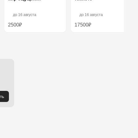
до
16 августа
до
16 августа
2500₽
17500₽
ть