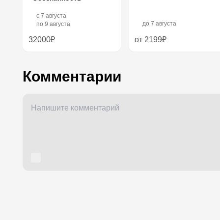
c
7 августа
до
7 августа
по
9 августа
32000₽
от 2199₽
Комментарии