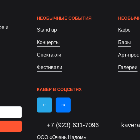
НЕОБЫЧНЫЕ СОБЫТИЯ
НЕОБЫЧН
ое и
Stand up
Кафе
Концерты
Бары
Спектакли
Арт-прос
Фестивали
Галереи
КАВЁР В СОЦСЕТЯХ
тг
вк
+7 (923) 631-7096
kaver
ООО «Очень Надом»