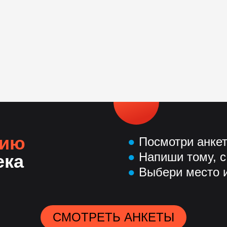
нию
●
Посмотри анке
●
Напиши тому, с
ека
●
Выбери место и
СМОТРЕТЬ АНКЕТЫ