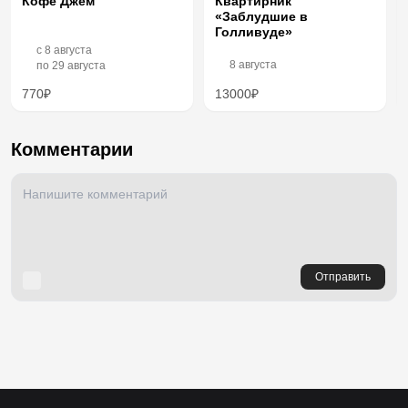
Кофе Джем
Квартирник
«Заблудшие в
Голливуде»
c
8 августа
8 августа
по
29 августа
770₽
13000₽
Комментарии
Отправить