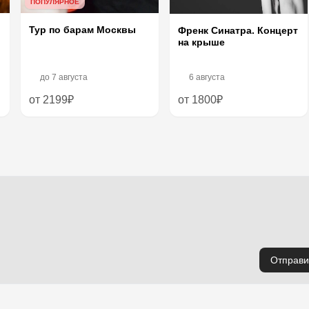
ПОПУЛЯРНОЕ
Тур по барам Москвы
Френк Синатра. Концерт
на крыше
до
7 августа
6 августа
от 2199₽
от 1800₽
Отправи