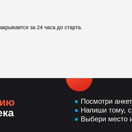
акрывается за 24 часа до старта.
нию
●
Посмотри анке
●
Напиши тому, с
ека
●
Выбери место и