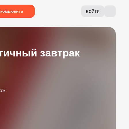
войти
комьюнити
тичный завтрак
таж