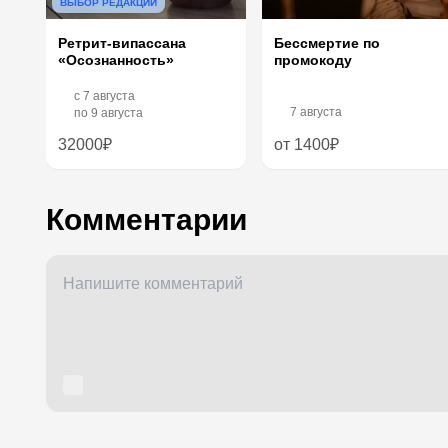
ВЫБОР РЕДАКЦИИ
Ретрит-випассана
Бессмертие по
«Осознанность»
промокоду
c
7 августа
7 августа
по
9 августа
32000₽
от 1400₽
Комментарии