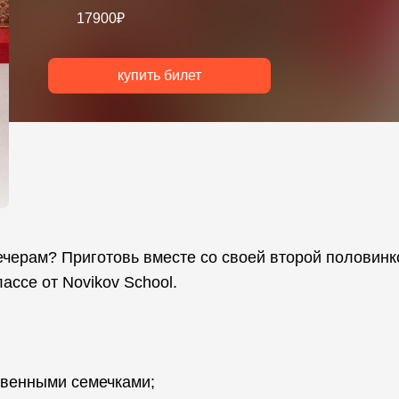
17900₽
купить билет
вечерам? Приготовь вместе со своей второй половинк
ассе от Novikov School.
квенными семечками;