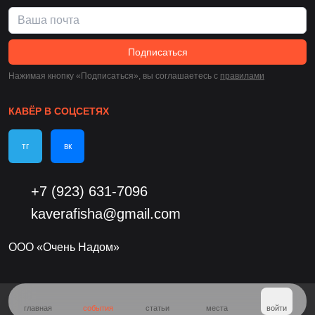
Подписаться
Нажимая кнопку «Подписаться», вы соглашаетесь c
правилами
КАВЁР В СОЦСЕТЯХ
тг
вк
+7 (923) 631-7096
kaverafisha@gmail.com
ООО «Очень Надом»
главная
события
статьи
места
войти