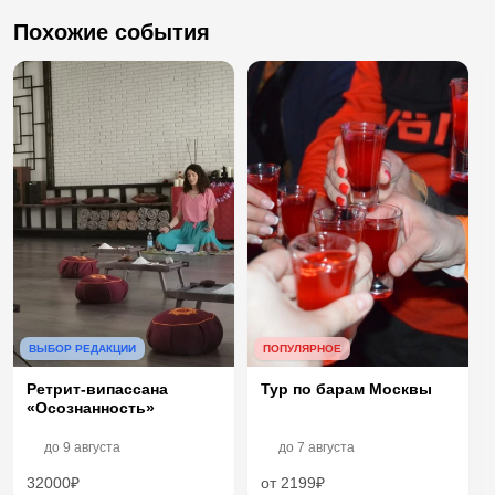
Похожие события
ВЫБОР РЕДАКЦИИ
ПОПУЛЯРНОЕ
Ретрит-випассана
Тур по барам Москвы
«Осознанность»
до
9 августа
до
7 августа
32000₽
от 2199₽