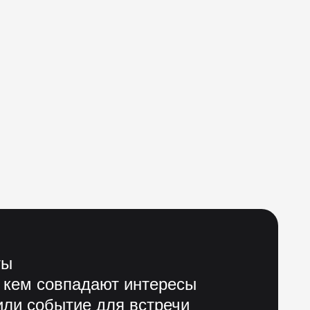
ты
 кем совпадают интересы
ли событие для встречи