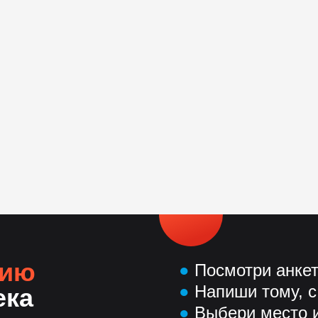
нию
●
Посмотри анке
●
Напиши тому, с
ека
●
Выбери место и