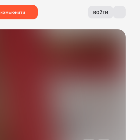
войти
комьюнити