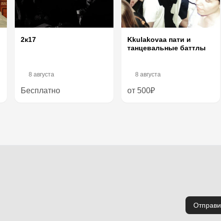
Kkulakovaa пати и
2к17
танцевальные баттлы
8 августа
8 августа
Бесплатно
от 500₽
Отправи