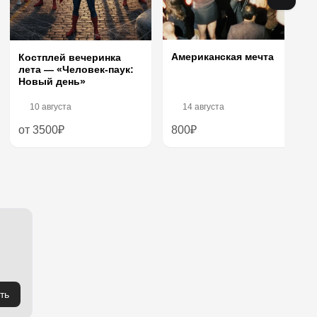
Американская мечта
Костплей вечеринка
лета — «Человек-паук:
Новый день»
10 августа
14 августа
от 3500₽
800₽
ть