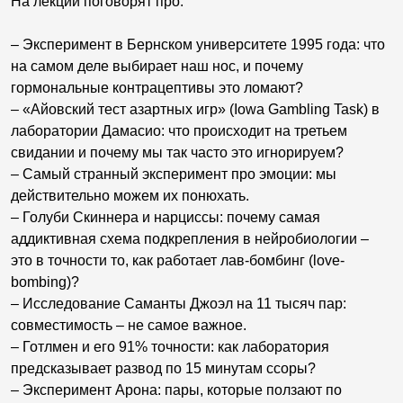
На лекции поговорят про:
– Эксперимент в Бернском университете 1995 года: что
на самом деле выбирает наш нос, и почему
гормональные контрацептивы это ломают?
– «Айовский тест азартных игр» (Iowa Gambling Task) в
лаборатории Дамасио: что происходит на третьем
свидании и почему мы так часто это игнорируем?
– Самый странный эксперимент про эмоции: мы
действительно можем их понюхать.
– Голуби Скиннера и нарциссы: почему самая
аддиктивная схема подкрепления в нейробиологии –
это в точности то, как работает лав-бомбинг (love-
bombing)?
– Исследование Саманты Джоэл на 11 тысяч пар:
совместимость – не самое важное.
– Готлмен и его 91% точности: как лаборатория
предсказывает развод по 15 минутам ссоры?
– Эксперимент Арона: пары, которые ползают по