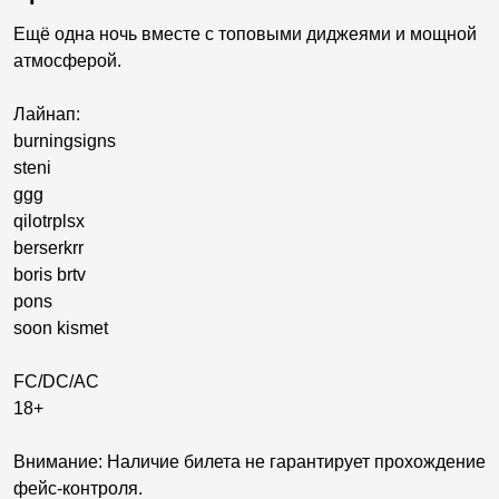
Ещё одна ночь вместе с топовыми диджеями и мощной
атмосферой.
Лайнап:
burningsigns
steni
ggg
qilotrplsx
berserkrr
boris brtv
pons
soon kismet
FC/DC/AC
18+
Внимание: Наличие билета не гарантирует прохождение
фейс-контроля.