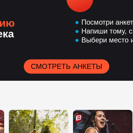
нию
●
Посмотри анке
●
Напиши тому, с
ека
●
Выбери место и
СМОТРЕТЬ АНКЕТЫ