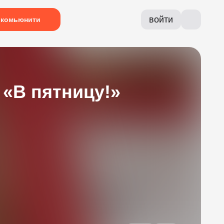
войти
комьюнити
 «В пятницу!»