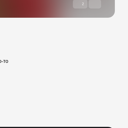
2
о-то